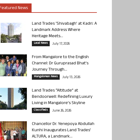
Featured News
Land Trades ‘Shivabagh’ at Kadri: A
Landmark Address Where
Heritage Meets...
Local News
July 17, 2026
From Mangalore to the English
Channel: Dr Guruprasad Bhat’s
Journey Through...
Mangalorean News
July 13, 2026
Land Trades “Altitude” at
Bendoorwell: Redefining Luxury
Living in Mangalore’s Skyline
Classifieds
June 26, 2026
Chancellor Dr. Yenepoya Abdullah
Kunhi Inaugurates Land Trades’
ALTURA, a Landmark...