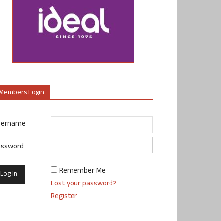
Members Login
sername
assword
Remember Me
Lost your password?
Register