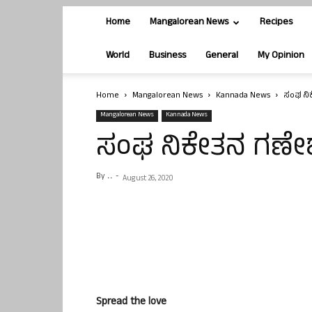
Home
Mangalorean News
Recipes
World
Business
General
My Opinion
Home
Mangalorean News
Kannada News
ಸಂಘ ನ
Mangalorean News
Kannada News
ಸಂಘ ನಿಕೇತನ ಗಣ
By
. .
-
August 26, 2020
Spread the love