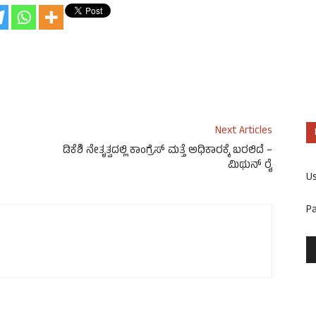
Next Articles
ಡಿಕೆಶಿ ನೇತೃತ್ವದಲ್ಲಿ ಕಾಂಗ್ರೆಸ್ ಮತ್ತೆ ಅಧಿಕಾರಕ್ಕೆ ಬರಲಿದೆ –
ಮಿಥುನ್ ರೈ
U
P