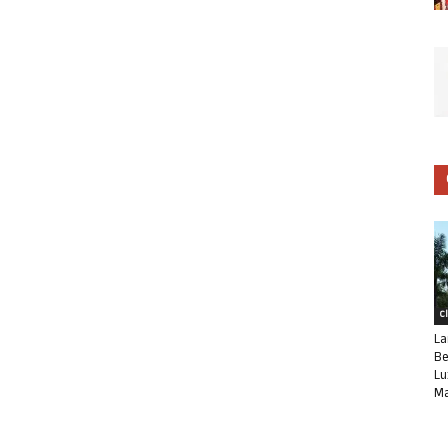
C
La
Be
Lu
Ma