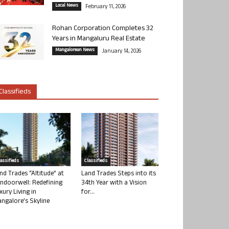
Local News
February 11, 2026
Rohan Corporation Completes 32
Years in Mangaluru Real Estate
Mangalorean News
January 14, 2026
Classifieds
lassifieds
Classifieds
nd Trades “Altitude” at
Land Trades Steps into its
ndoorwell: Redefining
34th Year with a Vision
xury Living in
for...
ngalore’s Skyline