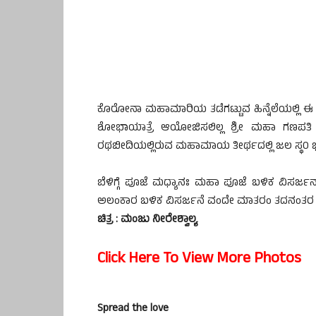
ಕೊರೋನಾ ಮಹಾಮಾರಿಯ ತಡೆಗಟ್ಟುವ ಹಿನ್ನೆಲೆಯಲ್ಲಿ ಈ ಬ
ಶೋಭಾಯಾತ್ರೆ ಆಯೋಜಿಸಲಿಲ್ಲ ಶ್ರೀ ಮಹಾ ಗಣಪತಿ
ರಥಬೀದಿಯಲ್ಲಿರುವ ಮಹಾಮಾಯ ತೀರ್ಥದಲ್ಲಿ ಜಲ ಸ್ಥ0 
ಬೆಳಿಗ್ಗೆ ಪೂಜೆ ಮಧ್ಯಾನಃ ಮಹಾ ಪೂಜೆ ಬಳಿಕ ವಿಸರ್ಜ
ಅಲಂಕಾರ ಬಳಿಕ ವಿಸರ್ಜನೆ ವಂದೇ ಮಾತರಂ ತದನಂತರ ಜ
ಚಿತ್ರ : ಮಂಜು ನೀರೇಶ್ವಾಲ್ಯ
Click Here To View More Photos
Spread the love