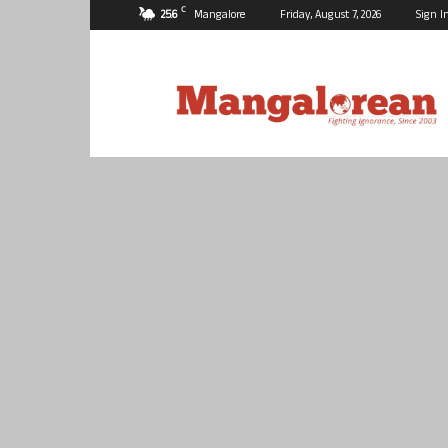
C
25.6
Mangalore
Friday, August 7, 2026
Sign I
Mangalorean.com