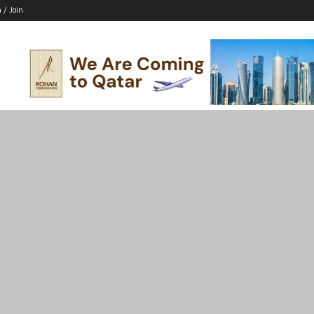
n / Join