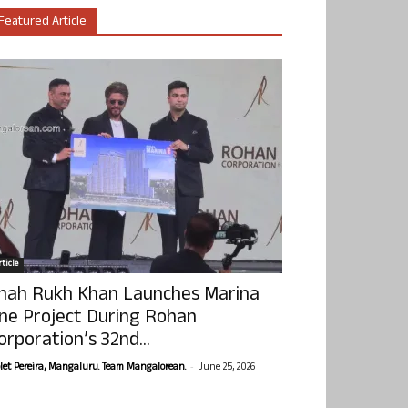
Featured Article
ticle
hah Rukh Khan Launches Marina
ne Project During Rohan
orporation’s 32nd...
-
olet Pereira, Mangaluru. Team Mangalorean.
June 25, 2026