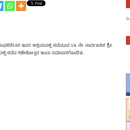
S
 ಸಂಘನಿಕೇತನ ಇದರ ಆಶ್ರಯದಲ್ಲಿ ನಡೆಯುವ ೭೩ ನೇ ಸಾರ್ವಜನಿಕ ಶ್ರೀ
್ಲಿ ನಡೆದ ಗಣೇಶೋತ್ಸವ ಇಂದು ಸಮಾಪನಗೊಂಡಿತು .