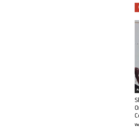
Ar
S
O
C
Vi