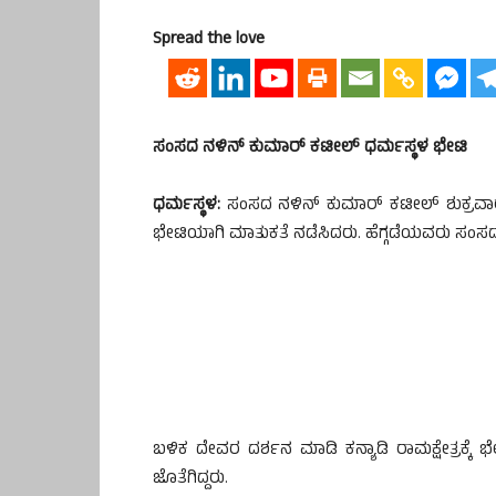
Spread the love
ಸಂಸದ ನಳಿನ್ ಕುಮಾರ್ ಕಟೀಲ್ ಧರ್ಮಸ್ಥಳ ಭೇಟಿ
ಧರ್ಮಸ್ಥಳ:
ಸಂಸದ ನಳಿನ್ ಕುಮಾರ್ ಕಟೀಲ್ ಶುಕ್ರವಾರ ಧರ
ಭೇಟಿಯಾಗಿ ಮಾತುಕತೆ ನಡೆಸಿದರು. ಹೆಗ್ಗಡೆಯವರು ಸಂಸದರ
ಬಳಿಕ ದೇವರ ದರ್ಶನ ಮಾಡಿ ಕನ್ಯಾಡಿ ರಾಮಕ್ಷೇತ್ರಕ್ಕೆ
ಜೊತೆಗಿದ್ದರು.