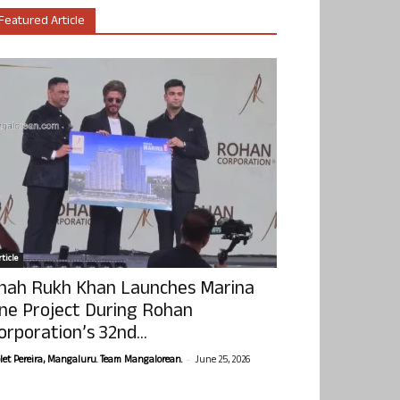
Featured Article
ticle
hah Rukh Khan Launches Marina
ne Project During Rohan
orporation’s 32nd...
-
olet Pereira, Mangaluru. Team Mangalorean.
June 25, 2026