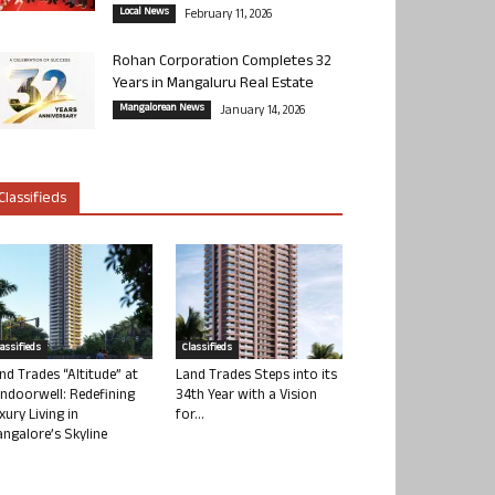
Local News
February 11, 2026
Rohan Corporation Completes 32
Years in Mangaluru Real Estate
Mangalorean News
January 14, 2026
Classifieds
lassifieds
Classifieds
nd Trades “Altitude” at
Land Trades Steps into its
ndoorwell: Redefining
34th Year with a Vision
xury Living in
for...
ngalore’s Skyline