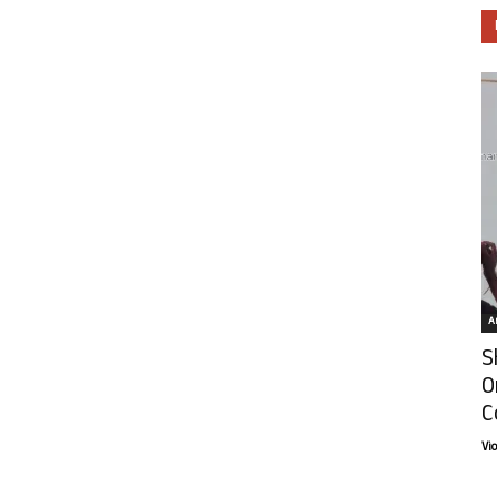
Ar
S
O
C
Vi