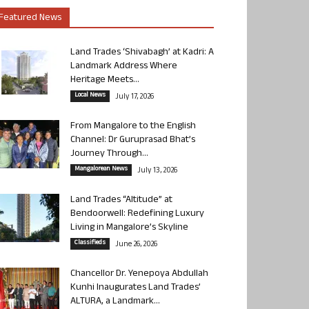
Featured News
Land Trades ‘Shivabagh’ at Kadri: A
Landmark Address Where
Heritage Meets...
Local News
July 17, 2026
From Mangalore to the English
Channel: Dr Guruprasad Bhat’s
Journey Through...
Mangalorean News
July 13, 2026
Land Trades “Altitude” at
Bendoorwell: Redefining Luxury
Living in Mangalore’s Skyline
Classifieds
June 26, 2026
Chancellor Dr. Yenepoya Abdullah
Kunhi Inaugurates Land Trades’
ALTURA, a Landmark...