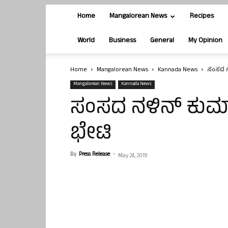
Home
Mangalorean News
Recipes
World
Business
General
My Opinion
Home
Mangalorean News
Kannada News
ಸಂಸದ ನ
Mangalorean News
Kannada News
ಸಂಸದ ನಳಿನ್ ಕುಮಾ
ಭೇಟಿ
By
Press Release
-
May 24, 2019