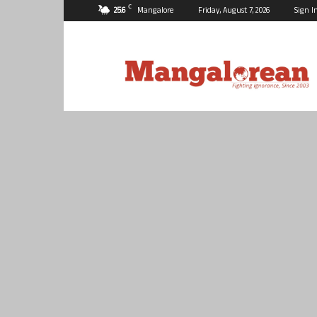
C
25.6
Mangalore
Friday, August 7, 2026
Sign I
Mangalorean.com