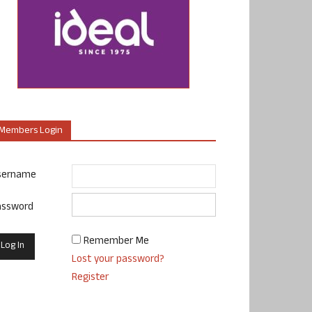
Members Login
sername
assword
Remember Me
Lost your password?
Register