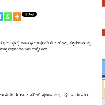
S
್ಮಸ್ಥಳಕ್ಕೆ ಬಂದು ಧರ್ಮಾಧಿಕಾರಿ ಡಿ. ವೀರೇಂದ್ರ ಹೆಗ್ಗಡೆಯವರನ್ನು
ನ್ನು ಅಭಿನಂದಿಸಿ ಶುಭ ಹಾರೈಸಿದರು.
 ಭೇಟಿ ನೀಡಿದರು. ಶಾಸಕ ಹರೀಶ್ ಪೂಂಜ ಮತ್ತು ಪಕ್ಷದ ಕಾರ್ಯಕರ್ತರು