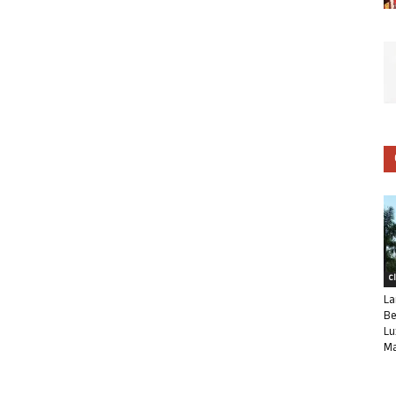
C
La
Be
Lu
Ma