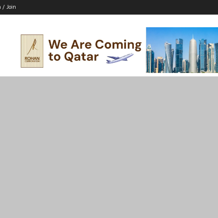
n / Join