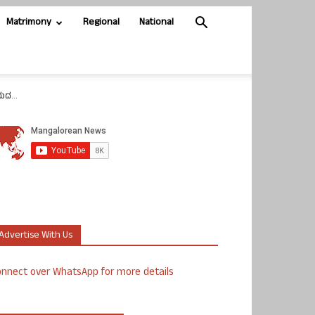
Matrimony
Regional
National
ಯದ...
Advertise With Us
nnect over WhatsApp for more details