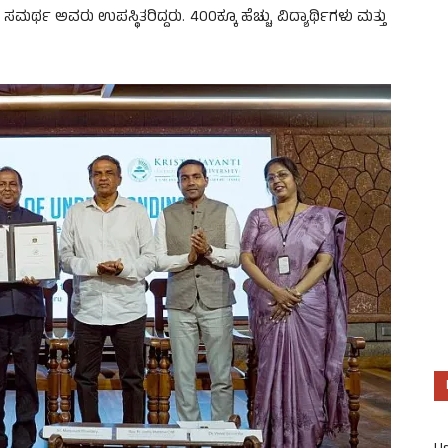
 ಸಮರ್ಥ ಅವರು ಉಪಸ್ಥಿತರಿದ್ದರು. 400ಕ್ಕೂ ಹೆಚ್ಚು ವಿದ್ಯಾರ್ಥಿಗಳು ಮತ್ತು