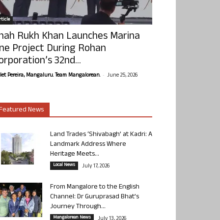
ticle
hah Rukh Khan Launches Marina
ne Project During Rohan
orporation’s 32nd...
-
olet Pereira, Mangaluru. Team Mangalorean.
June 25, 2026
Featured News
Land Trades ‘Shivabagh’ at Kadri: A
Landmark Address Where
Heritage Meets...
Local News
July 17, 2026
From Mangalore to the English
Channel: Dr Guruprasad Bhat’s
Journey Through...
Mangalorean News
July 13, 2026