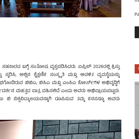
U
P
ಾರದ ಬಗ್ಗೆ ಸಂತೋಷ ವ್ಯಕ್ತಪಡಿಸಿದರು. ಏಪ್ರಿಲ್ 2026ರಲ್ಲಿ ಕ್ರಿಸ್ತು
್ಮರಿಸಿ, ಅಲ್ಲಿನ ಶೈಕ್ಷಣಿಕ ಸಂಸ್ಕೃತಿ ಮತ್ತು ಆಡಳಿತ ವ್ಯವಸ್ಥೆಯನ್ನು
ರಂಭಗೊಂಡಿರುವ ಬಿಬಿಎ, ಬಿಸಿಎ ಮತ್ತು ಎಂಸಿಎ ಕೋರ್ಸ್‌ಗಳ ಅಭಿವೃದ್ಧಿಗೆ
ಮಾರ್ಗದರ್ಶನ ಮಹತ್ವದ ಪಾತ್ರ ವಹಿಸಲಿದೆ ಎಂದು ಅವರು ಅಭಿಪ್ರಾಯಪಟ್ಟರು.
್ ಟು ಬಿ ವಿಶ್ವವಿದ್ಯಾಲಯವನ್ನಾಗಿ ರೂಪಿಸುವ ತಮ್ಮ ಕನಸನ್ನೂ ಅವರು