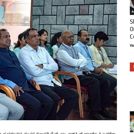
Ar
S
O
C
Vi