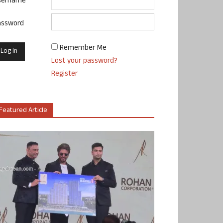
sername
assword
Remember Me
Lost your password?
Register
Featured Article