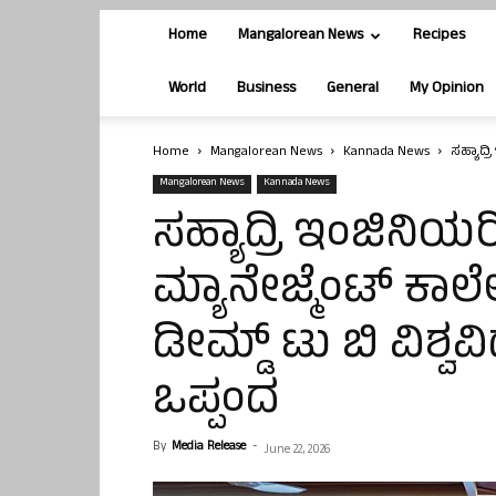
Home
Mangalorean News
Recipes
World
Business
General
My Opinion
Home
Mangalorean News
Kannada News
ಸಹ್ಯಾದ್
Mangalorean News
Kannada News
ಸಹ್ಯಾದ್ರಿ ಇಂಜಿನಿಯರ
ಮ್ಯಾನೇಜ್ಮೆಂಟ್ ಕಾಲ
ಡೀಮ್ಡ್ ಟು ಬಿ ವಿಶ್
ಒಪ್ಪಂದ
By
Media Release
-
June 22, 2026