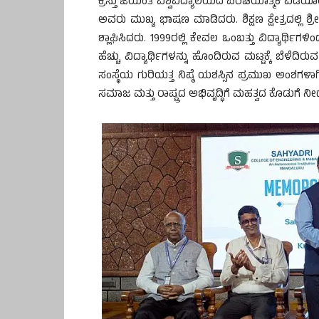
ಕ್ರಿಸ್ತು ಜಯಂತಿ ವಿಶ್ವವಿದ್ಯಾಲಯದ ಪರಿಚಯಾತ್ಮಕ ವಿಡಿ
ಅವರು ಮುಖ್ಯ ಭಾಷಣ ಮಾಡಿದರು. ಶಿಕ್ಷಣ ಕ್ಷೇತ್ರದಲ್ಲಿ
ಶ್ಲಾಘಿಸಿದರು. 1999ರಲ್ಲಿ ಕೇವಲ ಒಂಬತ್ತು ವಿದ್ಯಾರ್ಥಿಗ
ಹೆಚ್ಚು ವಿದ್ಯಾರ್ಥಿಗಳನ್ನು ಹೊಂದಿರುವ ಮಟ್ಟಕ್ಕೆ ಬೆಳ
ಸಂಸ್ಥೆಯ ಗುರಿಯತ್ತ ನಿಷ್ಠೆ ಯಶಸ್ಸಿನ ಪ್ರಮುಖ ಅಂಶಗ
ಸಮಾಜ ಮತ್ತು ರಾಷ್ಟ್ರದ ಅಭಿವೃದ್ಧಿಗೆ ಮಹತ್ವದ ಕೊಡುಗೆ ನ