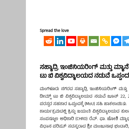
Spread the love
ಸಹ್ಯಾದ್ರಿ ಇಂಜಿನಿಯರಿಂಗ್ ಮತ್ತು ಮ್ಯಾ
ಟು ಬಿ ವಿಶ್ವವಿದ್ಯಾಲಯದ ನಡುವೆ ಒಪ್ಪಂದ
ಮಂಗಳೂರು ನಗರದ ಸಹ್ಯಾದ್ರಿ ಇಂಜಿನಿಯರಿಂಗ್ ಮತ್ತು 
ಡೀಮ್ಡ್ ಟು ಬಿ ವಿಶ್ವವಿದ್ಯಾಲಯದ ನಡುವೆ ಜೂನ್ 22,
ಪರಸ್ಪರ ಸಹಕಾರ ಒಪ್ಪಂದಕ್ಕೆ (MoU) ಸಹಿ ಹಾಕಲಾಯಿತು.
ಕಾರ್ಯಕ್ರಮದಲ್ಲಿ ಕ್ರಿಸ್ತು ಜಯಂತಿ ವಿಶ್ವವಿದ್ಯಾಲಯದ
ಸಂಪನ್ಮೂಲ ಅಧಿಕಾರಿ (CHRO) ರೆವ್. ಫಾ. ಜೋಶಿ ಮ್ಯಾಥ್
ವಿಧಾನ ಪರಿಷತ್ ಸದಸ್ಯರಾದ ಶ್ರೀ ಮಂಜುನಾಥ ಭಂಡಾರಿ, 