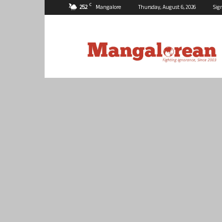
C
25.2
Mangalore
Thursday, August 6, 2026
Sig
Mangalorean.com