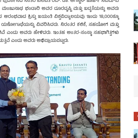
ಯೋ ಪ್ರದರ್ಶನದ ನಂತರ ಕುಲಪತಿ ರೆವ್. ಡಾ. ಆಗಸ್ಟಿನ್ ಜಾರ್ಜ್ ಸಿಎಮ್‌ಐ
 ಶ್ರೀ ಮಂಜುನಾಥ ಭಂಡಾರಿ ಅವರ ದೂರದೃಷ್ಟಿ ಮತ್ತು ಬದ್ಧತೆಯನ್ನು ಅವರು
ಳಿಂದ ಆರಂಭವಾದ ಕ್ರಿಸ್ತು ಜಯಂತಿ ವಿಶ್ವವಿದ್ಯಾಲಯವು ಇಂದು 18,000ಕ್ಕೂ
ೆದಿರುವ ಯಶೋಗಾಥೆಯನ್ನು ವಿವರಿಸಿದರು. ನಿರಂತರ ಕಲಿಕೆ, ಸಹಯೋಗ ಮತ್ತು
ಳಾಗಿವೆ ಎಂದು ಅವರು ಹೇಳಿದರು. ಇಂತಹ ಅಂತರ-ಸಂಸ್ಥಾ ಸಹಭಾಗಿತ್ವಗಳು
ೀಡುತ್ತವೆ ಎಂದು ಅವರು ಅಭಿಪ್ರಾಯಪಟ್ಟರು.