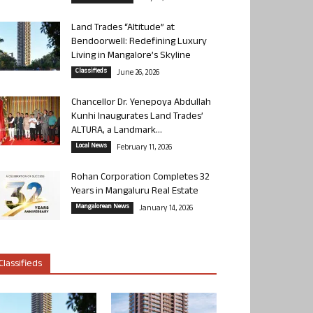
Land Trades “Altitude” at
Bendoorwell: Redefining Luxury
Living in Mangalore’s Skyline
Classifieds
June 26, 2026
Chancellor Dr. Yenepoya Abdullah
Kunhi Inaugurates Land Trades’
ALTURA, a Landmark...
Local News
February 11, 2026
Rohan Corporation Completes 32
Years in Mangaluru Real Estate
Mangalorean News
January 14, 2026
Classifieds