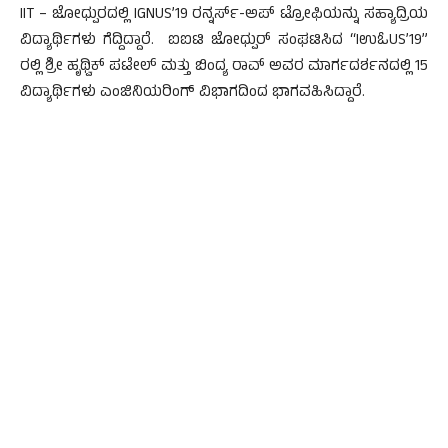
IIT – ಜೋಧ್ಪುರದಲ್ಲಿ IGNUS’19 ರನ್ನರ್ಸ್-ಅಪ್ ಟ್ರೋಫಿಯನ್ನು ಸಹ್ಯಾದ್ರಿಯ
ವಿದ್ಯಾರ್ಥಿಗಳು ಗೆದ್ದಿದ್ದಾರೆ. ಐಐಟಿ ಜೋಧ್ಪುರ್ ಸಂಘಟಿಸಿದ “IಉಓUS’19”
ರಲ್ಲಿ ಶ್ರೀ ಹೃಥ್ವಿಕ್ ಪಟೇಲ್ ಮತ್ತು ಬಿಂದ್ಯ ರಾವ್ ಅವರ ಮಾರ್ಗದರ್ಶನದಲ್ಲಿ 15
ವಿದ್ಯಾರ್ಥಿಗಳು ಎಂಜಿನಿಯರಿಂಗ್ ವಿಭಾಗದಿಂದ ಭಾಗವಹಿಸಿದ್ದಾರೆ.