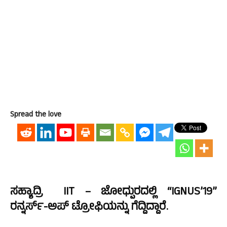
Spread the love
ಸಹ್ಯಾದ್ರಿ IIT – ಜೋಧ್ಪುರದಲ್ಲಿ “IGNUS’19”
ರನ್ನರ್ಸ್-ಅಪ್ ಟ್ರೋಫಿಯನ್ನು ಗೆದ್ದಿದ್ದಾರೆ.