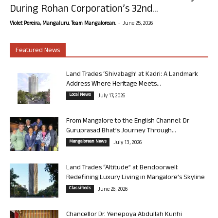
During Rohan Corporation’s 32nd...
-
Violet Pereira, Mangaluru. Team Mangalorean.
June 25, 2026
Featured News
Land Trades ‘Shivabagh’ at Kadri: A Landmark
Address Where Heritage Meets...
Local News
July 17, 2026
From Mangalore to the English Channel: Dr
Guruprasad Bhat’s Journey Through...
Mangalorean News
July 13, 2026
Land Trades “Altitude” at Bendoorwell:
Redefining Luxury Living in Mangalore’s Skyline
Classifieds
June 26, 2026
Chancellor Dr. Yenepoya Abdullah Kunhi