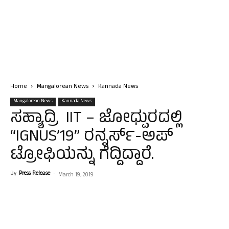
Home
Mangalorean News
Kannada News
Mangalorean News
Kannada News
ಸಹ್ಯಾದ್ರಿ IIT – ಜೋಧ್ಪುರದಲ್ಲಿ
“IGNUS’19” ರನ್ನರ್ಸ್-ಅಪ್
ಟ್ರೋಫಿಯನ್ನು ಗೆದ್ದಿದ್ದಾರೆ.
By
Press Release
-
March 19, 2019