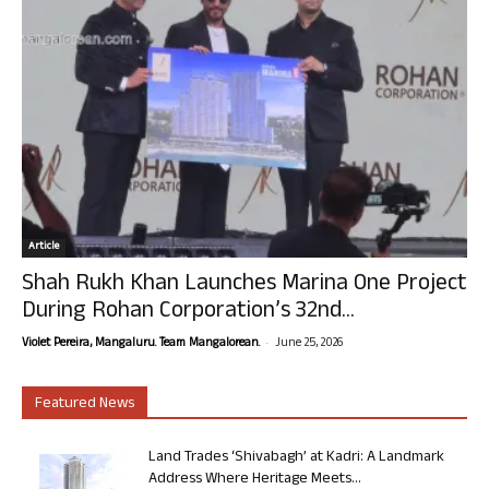
Article
Shah Rukh Khan Launches Marina One Project
During Rohan Corporation’s 32nd...
-
Violet Pereira, Mangaluru. Team Mangalorean.
June 25, 2026
Featured News
Land Trades ‘Shivabagh’ at Kadri: A Landmark
Address Where Heritage Meets...