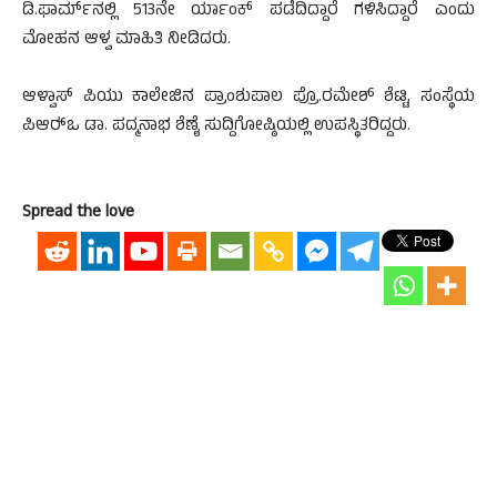
ಡಿ.ಫಾರ್ಮ್‍ನಲ್ಲಿ 513ನೇ ರ್ಯಾಂಕ್ ಪಡೆದಿದ್ದಾರೆ ಗಳಿಸಿದ್ದಾರೆ ಎಂದು
ಮೋಹನ ಆಳ್ವ ಮಾಹಿತಿ ನೀಡಿದರು.
ಆಳ್ವಾಸ್ ಪಿಯು ಕಾಲೇಜಿನ ಪ್ರಾಂಶುಪಾಲ ಪ್ರೊ.ರಮೇಶ್ ಶೆಟ್ಟಿ, ಸಂಸ್ಥೆಯ
ಪಿಆರ್‍ಒ ಡಾ. ಪದ್ಮನಾಭ ಶೆಣೈ ಸುದ್ದಿಗೋಷ್ಠಿಯಲ್ಲಿ ಉಪಸ್ಥಿತರಿದ್ದರು.
Spread the love