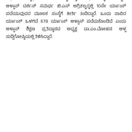
ಆಳ್ವಾಸ್ ದರ್ಶನ್ ಸಮರ್ಥ ಬಿ.ಎಸ್ ಅಗ್ರಿಕಲ್ಚರ್‍ನಲ್ಲಿ 10ನೇ ರ್ಯಾಂಕ್
ಪಡೆಯುವುದರ ಮೂಲಕ ಸಂಸ್ಥೆಗೆ ಕೀರ್ತಿ ತಂದಿದ್ದಾರೆ. ಒಂದು ಸಾವಿರ
ರ್ಯಾಂಕ್ ಒಳಗಡೆ 678 ರ್ಯಾಂಕ್ ಆಳ್ವಾಸ್ ಪಡೆದುಕೊಂಡಿದೆ ಎಂದು
ಆಳ್ವಾಸ್ ಶಿಕ್ಷಣ ಪ್ರತಿಷ್ಠಾನದ ಅಧ್ಯಕ್ಷ ಡಾ.ಎಂ.ಮೋಹನ ಆಳ್ವ
ಸುದ್ದಿಗೋಷ್ಠಿಯಲ್ಲಿ ತಿಳಿಸಿದ್ದಾರೆ.