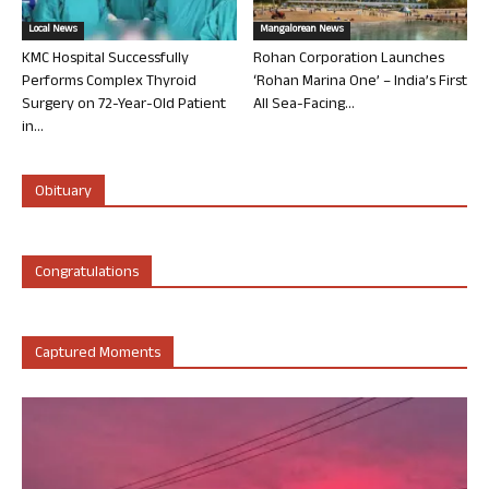
Local News
Mangalorean News
KMC Hospital Successfully
Rohan Corporation Launches
Performs Complex Thyroid
‘Rohan Marina One’ – India’s First
Surgery on 72-Year-Old Patient
All Sea-Facing...
in...
Obituary
Congratulations
Captured Moments