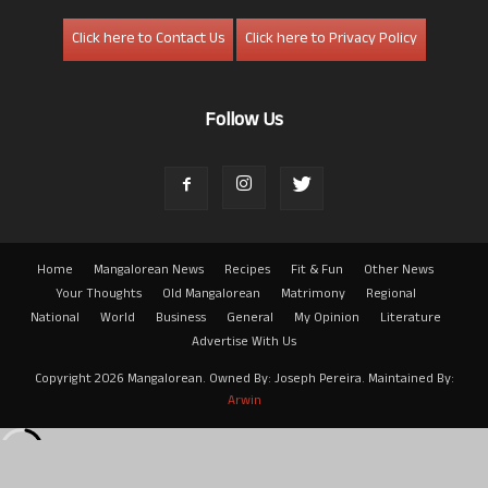
Click here to Contact Us
Click here to Privacy Policy
Follow Us
Home
Mangalorean News
Recipes
Fit & Fun
Other News
Your Thoughts
Old Mangalorean
Matrimony
Regional
National
World
Business
General
My Opinion
Literature
Advertise With Us
Copyright 2026 Mangalorean. Owned By: Joseph Pereira. Maintained By:
Arwin