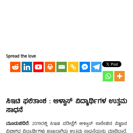
Spread the love
ಸಿಇಟಿ ಫಲಿತಾಂಶ : ಆಳ್ವಾಸ್ ವಿದ್ಯಾರ್ಥಿಗಳ ಉತ್ತಮ
ಸಾಧನೆ
ಮೂಡುಬಿದಿರೆ:
2019ರಲ್ಲಿ ಸಿಇಟಿ ಪರೀಕ್ಷೆಗೆ ಆಳ್ವಾಸ್ ಕಾಲೇಜಿನ ವಿಜ್ಞಾನ
ವಿಭಾಗದ ವಿದ್ಯಾರ್ಥಿಗಳು ಹಾಜರಾಗಿದ್ದು ಉತ್ತಮ ಸಾಧನೆಯನ್ನು ಮಾಡಿದ್ದಾರೆ.