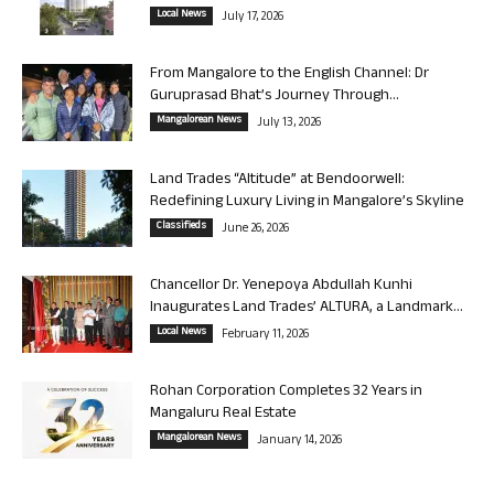
Local News
July 17, 2026
From Mangalore to the English Channel: Dr
Guruprasad Bhat’s Journey Through...
Mangalorean News
July 13, 2026
Land Trades “Altitude” at Bendoorwell:
Redefining Luxury Living in Mangalore’s Skyline
Classifieds
June 26, 2026
Chancellor Dr. Yenepoya Abdullah Kunhi
Inaugurates Land Trades’ ALTURA, a Landmark...
Local News
February 11, 2026
Rohan Corporation Completes 32 Years in
Mangaluru Real Estate
Mangalorean News
January 14, 2026