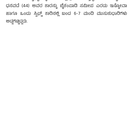
ಧನವಡೆ (44) ಅವರ ಕಾರನ್ನು ಬೈಕಂಪಾಡಿ ಸಮೀಪ ಎರಡು ಇನ್ನೋವಾ
ಹಾಗೂ ಒಂದು ಸ್ವಿಫ್ಟ್ ಕಾರಿನಲ್ಲಿ ಬಂದ 6-7 ಮಂದಿ ಮುಸುಕುಧಾರಿಗಳು
ಅಡ್ಡಗಟ್ಟಿದ್ದರು.