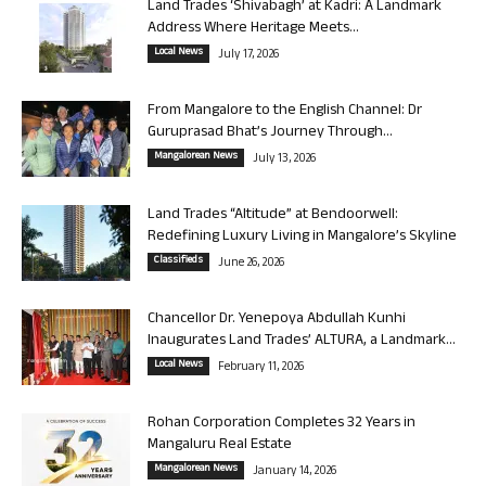
Land Trades ‘Shivabagh’ at Kadri: A Landmark
Address Where Heritage Meets...
Local News
July 17, 2026
From Mangalore to the English Channel: Dr
Guruprasad Bhat’s Journey Through...
Mangalorean News
July 13, 2026
Land Trades “Altitude” at Bendoorwell:
Redefining Luxury Living in Mangalore’s Skyline
Classifieds
June 26, 2026
Chancellor Dr. Yenepoya Abdullah Kunhi
Inaugurates Land Trades’ ALTURA, a Landmark...
Local News
February 11, 2026
Rohan Corporation Completes 32 Years in
Mangaluru Real Estate
Mangalorean News
January 14, 2026