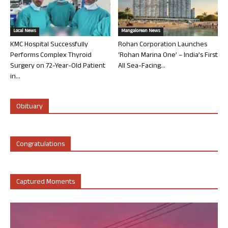
Local News
Mangalorean News
KMC Hospital Successfully
Rohan Corporation Launches
Performs Complex Thyroid
‘Rohan Marina One’ – India’s First
Surgery on 72-Year-Old Patient
All Sea-Facing...
in...
Obituary
Congratulations
Captured Moments