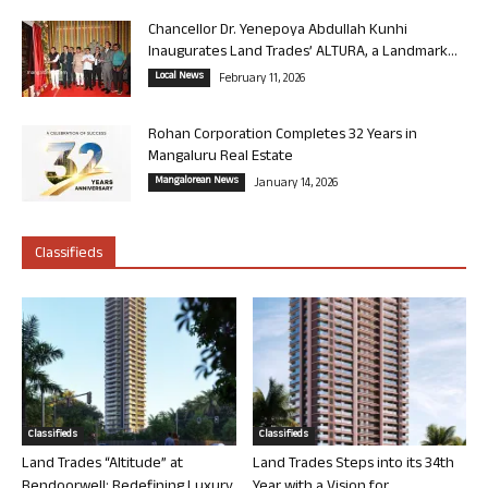
Chancellor Dr. Yenepoya Abdullah Kunhi
Inaugurates Land Trades’ ALTURA, a Landmark...
Local News
February 11, 2026
Rohan Corporation Completes 32 Years in
Mangaluru Real Estate
Mangalorean News
January 14, 2026
Classifieds
Classifieds
Classifieds
Land Trades “Altitude” at
Land Trades Steps into its 34th
Bendoorwell: Redefining Luxury
Year with a Vision for...