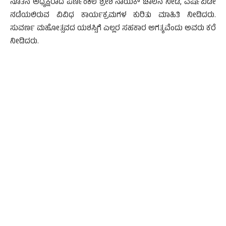
ನೂತನ ಅಧ್ಯಕ್ಷರಾದ ಪೆರ್ಣಂಕಿಲ ಶ್ರೀಶ ನಾಯಕ್ ಚಾಲನೆ ನೀಡಿ, ವರ್ಷವಿಡೀ
ನಡೆಯಲಿರುವ ವಿವಿಧ ಕಾರ್ಯಕ್ರಮಗಳ ಕುರಿತು ಮಾಹಿತಿ ನೀಡಿದರು.
ಸುವರ್ಣ ಮಹೋತ್ಸವದ ಯಶಸ್ಸಿಗೆ ಎಲ್ಲರ ಸಹಕಾರ ಅಗತ್ಯವೆಂದು ಅವರು ಕರೆ
ನೀಡಿದರು.