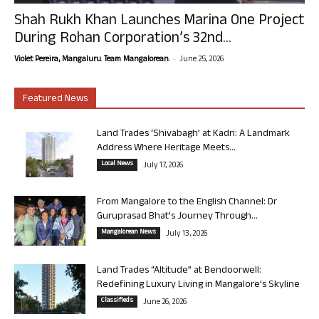
Shah Rukh Khan Launches Marina One Project
During Rohan Corporation’s 32nd...
-
Violet Pereira, Mangaluru. Team Mangalorean.
June 25, 2026
Featured News
Land Trades ‘Shivabagh’ at Kadri: A Landmark
Address Where Heritage Meets...
Local News
July 17, 2026
From Mangalore to the English Channel: Dr
Guruprasad Bhat’s Journey Through...
Mangalorean News
July 13, 2026
Land Trades “Altitude” at Bendoorwell:
Redefining Luxury Living in Mangalore’s Skyline
Classifieds
June 26, 2026