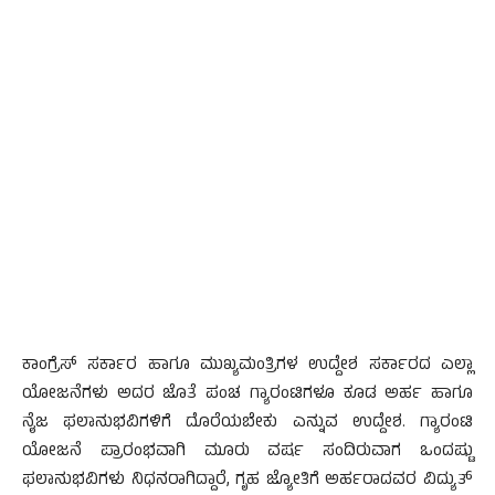
ಕಾಂಗ್ರೆಸ್ ಸರ್ಕಾರ ಹಾಗೂ ಮುಖ್ಯಮಂತ್ರಿಗಳ ಉದ್ದೇಶ ಸರ್ಕಾರದ ಎಲ್ಲಾ
ಯೋಜನೆಗಳು ಅದರ ಜೊತೆ ಪಂಚ ಗ್ಯಾರಂಟಿಗಳೂ ಕೂಡ ಅರ್ಹ ಹಾಗೂ
ನೈಜ ಫಲಾನುಭವಿಗಳಿಗೆ ದೊರೆಯಬೇಕು ಎನ್ನುವ ಉದ್ದೇಶ. ಗ್ಯಾರಂಟಿ
ಯೋಜನೆ ಪ್ರಾರಂಭವಾಗಿ ಮೂರು ವರ್ಷ ಸಂದಿರುವಾಗ ಒಂದಷ್ಟು
ಫಲಾನುಭವಿಗಳು ನಿಧನರಾಗಿದ್ದಾರೆ, ಗೃಹ ಜ್ಯೋತಿಗೆ ಅರ್ಹರಾದವರ ವಿದ್ಯುತ್