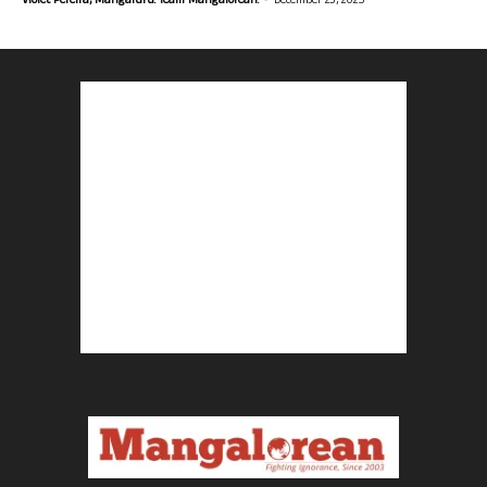
Violet Pereira, Mangaluru. Team Mangalorean.
December 23, 2025