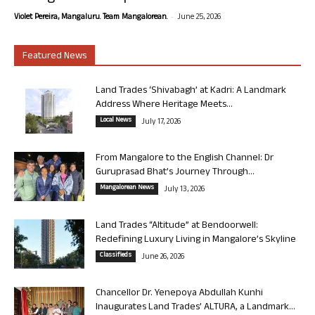
-
Violet Pereira, Mangaluru. Team Mangalorean.
June 25, 2026
Featured News
Land Trades ‘Shivabagh’ at Kadri: A Landmark
Address Where Heritage Meets...
Local News
July 17, 2026
From Mangalore to the English Channel: Dr
Guruprasad Bhat’s Journey Through...
Mangalorean News
July 13, 2026
Land Trades “Altitude” at Bendoorwell:
Redefining Luxury Living in Mangalore’s Skyline
Classifieds
June 26, 2026
Chancellor Dr. Yenepoya Abdullah Kunhi
Inaugurates Land Trades’ ALTURA, a Landmark...