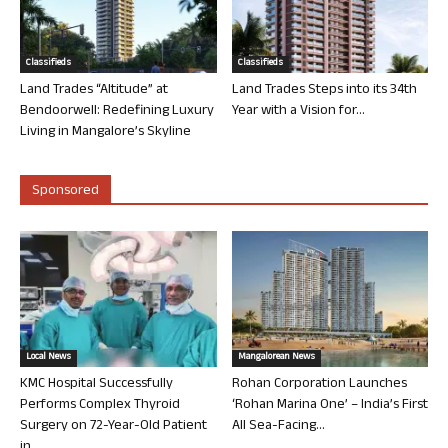
Classifieds
Classifieds
Land Trades “Altitude” at
Land Trades Steps into its 34th
Bendoorwell: Redefining Luxury
Year with a Vision for...
Living in Mangalore’s Skyline
Sponsored
Local News
Mangalorean News
KMC Hospital Successfully
Rohan Corporation Launches
Performs Complex Thyroid
‘Rohan Marina One’ – India’s First
Surgery on 72-Year-Old Patient
All Sea-Facing...
in...