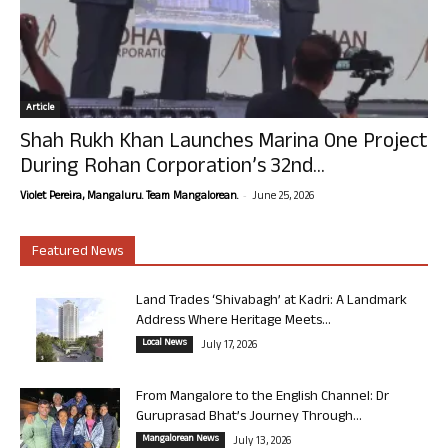
Article
Shah Rukh Khan Launches Marina One Project
During Rohan Corporation’s 32nd...
-
Violet Pereira, Mangaluru. Team Mangalorean.
June 25, 2026
Featured News
Land Trades ‘Shivabagh’ at Kadri: A Landmark
Address Where Heritage Meets...
Local News
July 17, 2026
From Mangalore to the English Channel: Dr
Guruprasad Bhat’s Journey Through...
Mangalorean News
July 13, 2026