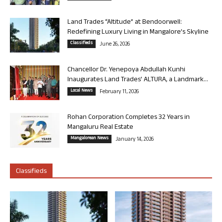
Land Trades “Altitude” at Bendoorwell:
Redefining Luxury Living in Mangalore’s Skyline
Classifieds
June 26, 2026
Chancellor Dr. Yenepoya Abdullah Kunhi
Inaugurates Land Trades’ ALTURA, a Landmark...
Local News
February 11, 2026
Rohan Corporation Completes 32 Years in
Mangaluru Real Estate
Mangalorean News
January 14, 2026
Classifieds