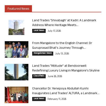
Featured News
Land Trades ‘Shivabagh’ at Kadri: A Landmark
Address Where Heritage Meets...
Local News
July 17, 2026
From Mangalore to the English Channel: Dr
Guruprasad Bhat’s Journey Through...
Mangalorean News
July 13, 2026
Land Trades “Altitude” at Bendoorwell:
Redefining Luxury Living in Mangalore’s Skyline
Classifieds
June 26, 2026
Chancellor Dr. Yenepoya Abdullah Kunhi
Inaugurates Land Trades’ ALTURA, a Landmark...
Local News
February 11, 2026