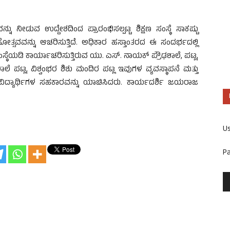
್ನು ನೀಡುವ ಉದ್ದೇಶದಿಂದ ಪ್ರಾರಂಭಿಸಲ್ಪಟ್ಟ ಶಿಕ್ಷಣ ಸಂಸ್ಥೆ ಸಾಕಷ್ಟು
ಸವವನ್ನು ಆಚರಿಸುತ್ತಿದೆ. ಅಧಿಕಾರ ಹಸ್ತಾಂತರದ ಈ ಸಂದರ್ಭದಲ್ಲಿ
್ಥೆಯಡಿ ಕಾರ್ಯಾಚರಿಸುತ್ತಿರುವ ಯು. ಎಸ್.‌ ನಾಯಕ್‌ ಪ್ರೌಢಶಾಲೆ, ಪಟ್ಲ,
 ಪಟ್ಲ, ವಿಶ್ವಂಭರ ಶಿಶು ಮಂದಿರ ಪಟ್ಲ ಇವುಗಳ ವ್ಯವಸ್ಥಾಪನೆ ಮತ್ತು
ಳೆ ವಿದ್ಯಾರ್ಥಿಗಳ ಸಹಕಾರವನ್ನು ಯಾಚಿಸಿದರು. ಕಾರ್ಯದರ್ಶಿ ಜಯರಾಜ
U
P