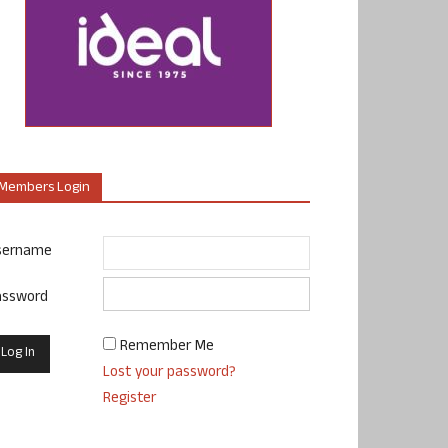
Members Login
sername
assword
Remember Me
Lost your password?
Register