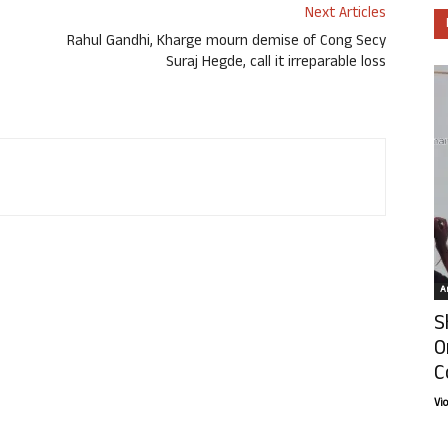
Next Articles
Rahul Gandhi, Kharge mourn demise of Cong Secy
Suraj Hegde, call it irreparable loss
Ar
S
O
C
Vi