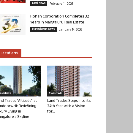
Local News
February 11, 2026
Rohan Corporation Completes 32
Years in Mangaluru Real Estate
Mangalorean News
January 14, 2026
Classifieds
lassifieds
Classifieds
nd Trades “Altitude” at
Land Trades Steps into its
ndoorwell: Redefining
34th Year with a Vision
xury Living in
for...
ngalore’s Skyline