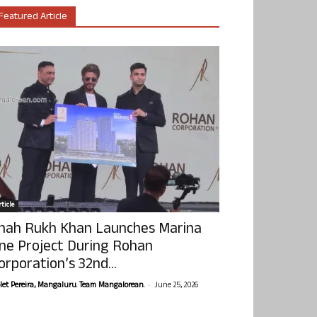
Featured Article
ticle
hah Rukh Khan Launches Marina
ne Project During Rohan
orporation’s 32nd...
-
olet Pereira, Mangaluru. Team Mangalorean.
June 25, 2026