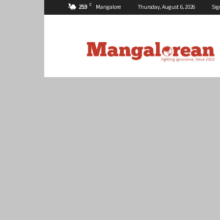
C
25.9
Mangalore
Thursday, August 6, 2026
Sig
Mangalorean.com