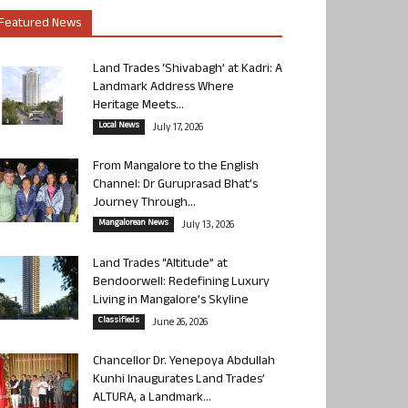
Featured News
Land Trades ‘Shivabagh’ at Kadri: A
Landmark Address Where
Heritage Meets...
Local News
July 17, 2026
From Mangalore to the English
Channel: Dr Guruprasad Bhat’s
Journey Through...
Mangalorean News
July 13, 2026
Land Trades “Altitude” at
Bendoorwell: Redefining Luxury
Living in Mangalore’s Skyline
Classifieds
June 26, 2026
Chancellor Dr. Yenepoya Abdullah
Kunhi Inaugurates Land Trades’
ALTURA, a Landmark...