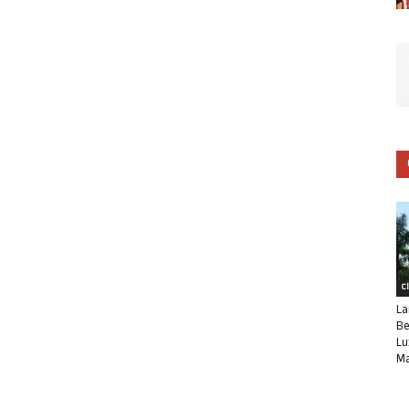
C
La
Be
Lu
Ma