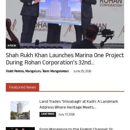
Article
Shah Rukh Khan Launches Marina One Project
During Rohan Corporation’s 32nd...
-
Violet Pereira, Mangaluru. Team Mangalorean.
June 25, 2026
Featured News
Land Trades ‘Shivabagh’ at Kadri: A Landmark
Address Where Heritage Meets...
Local News
July 17, 2026
From Mangalore to the English Channel: Dr