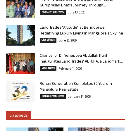
Guruprasad Bhat’s Journey Through...
Mangalorean News
July 13, 2026
Land Trades “Altitude” at Bendoorwell:
Redefining Luxury Living in Mangalore’s Skyline
Classifieds
June 26, 2026
Chancellor Dr. Yenepoya Abdullah Kunhi
Inaugurates Land Trades’ ALTURA, a Landmark...
Local News
February 11, 2026
Rohan Corporation Completes 32 Years in
Mangaluru Real Estate
Mangalorean News
January 14, 2026
Classifieds