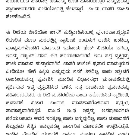
ಪರ್ಯಾಯದ ಹೆಸರಿನಲ್ಲಿ ಹಣವನ್ನು ಲೂಟಿ ಹೊಡೆಯುತ್ತಾರೆ ಎನ್ನುವುದನ್ನು
ಸ್ವಾಮೀಜಿಯವರು ವೀಡಿಯೋದಲ್ಲಿ ಹೇಳಿದ್ದಾರೆ ಎಂದು ಖಾಸಗಿ ವಾಹಿನಿ
ಹೇಳಿಕೊಂಡಿದೆ.
ಈ ರೀತಿಯ ವೀಡಿಯೋ ಖಾಸಗಿ ಸುದ್ದಿವಾಹಿನಿಯಲ್ಲಿ ಪ್ರಸಾರವಾಗುತ್ತಿದ್ದಂತೆ
ಶಿರೂರಿನ ಮೂಲ ಮಠದಲ್ಲಿದ್ದ ಸ್ವಾಮೀಜಿ ಉಡುಪಿಗೆ ಧಾವಿಸಿ ಬಂದಿದ್ದು,
ಮಾಧ್ಯಮಗಳೊಂದಿಗೆ ಮಾತನಾಡಿ ಇದೊಂದು ಫೇಕ್ ವೀಡಿಯೊ ಆಗಿದ್ದು,
ಇದನ್ನು ಡಬ್ಬಿಂಗ್ ಮಾಡಿ ಈಗ ಹರಿಯಬಿಡಲಾಗಿದೆ. ಇದು ನನ್ನ ವ್ಯಕ್ತಿತ್ವನ್ನು
ಹಾಳು ಮಾಡುವ ಹುನ್ನಾರವಾಗಿದೆ. ಖಾಸಗಿ ಚಾನೆಲ್ ಪ್ರಸಾರ ಮಾಡುತ್ತಿರುವ
ವೀಡಿಯೋ ಹೇಗೆ ಸಿಕ್ಕಿತು ಎನ್ನುವುದು ನನಗೆ ತಿಳಿದಿಲ್ಲ. ನಾನು ಇತ್ತೀಚೆಗೆ
ರಾಜಕೀಯವನ್ನು ಪ್ರವೇಶಿಸಿ ಮುಂದಿನ ವಿಧಾನಸಭಾ ಚುನಾವಣೆಯಲ್ಲಿ
ಸ್ಪರ್ಧಿಸುವ ಇಚ್ಛೆ ವ್ಯಕ್ತಪಡಿಸಿದ ಬಳಿಕ, ನನ್ನ ರಾಜಕೀಯ ಪ್ರವೇಶವನ್ನು
ಸಹಿಸಲಾರದವರು ಈ ರೀತಿ ಮಾಡಿರಬೇಕು ಎಂದು ಆರೋಪಿಸಿದ ಸ್ವಾಮೀಜಿ,
ಚುನಾವಣೆ ವಿಚಾರ ಬಂದಾಗ ಮಾನಹಾನಿಗೊಳಿಸುವ ಷಡ್ಯಂತ್ರ
ಸಾಮಾನ್ಯವಾಗಿರುತ್ತದೆ. ಮುಂದೆ ಇಂಥ ಇನ್ನಷ್ಟು ಅಪಪ್ರಚಾರಗಳು
ನಡೆಯಬಹುದು ಆದರೆ ಇದಕ್ಕೆಲ್ಲಾ ನಾನು ಜಗ್ಗುವುದಿಲ್ಲ. ನಾನು ಚುನಾವಣೆಗೆ
ನಿಲ್ಲುವುದು ನಿಶ್ಚಿತ ಇವೆಲ್ಲವಕ್ಕೂ ಕಾನೂನಿನ ಮೂಲಕವೇ ಉತ್ತರಿಸುತ್ತೆನೆ.
ಇಂದಿನ ವೈಜ್ಞಾನಿಕ ಯುಗದಲ್ಲಿ ಏನನ್ನೂ ಮಾಡಲು ಸಾಧ್ವವಿದೆ ಎಂದು