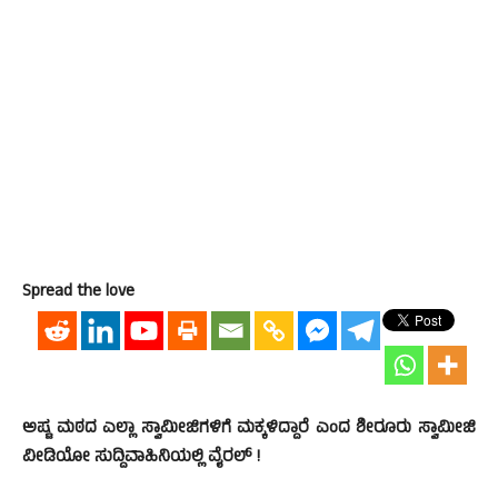
Spread the love
ಅಷ್ಟ ಮಠದ ಎಲ್ಲಾ ಸ್ವಾಮೀಜಿಗಳಿಗೆ ಮಕ್ಕಳಿದ್ದಾರೆ ಎಂದ ಶೀರೂರು ಸ್ವಾಮೀಜಿ
ವೀಡಿಯೋ ಸುದ್ದಿವಾಹಿನಿಯಲ್ಲಿ ವೈರಲ್ !