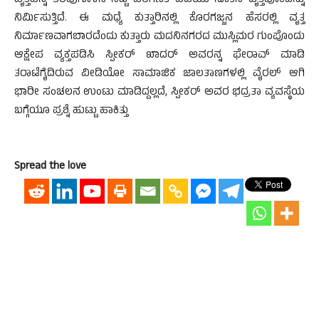
ವೃತ್ತವನ್ನ ತೆರವುಗೊಳಿಸಿ ನಿಟ್ಟೆ ಪರಿಗಣಿತ ವಿವಿಯು ನೂತನ ವೃತ್ತವೊಂದನ್ನು
ನಿರ್ಮಿಸುತ್ತಿದೆ. ಈ ಮಧ್ಯೆ ಕುತ್ತಾರಿನಲ್ಲಿ ಕೊರಗಜ್ಜನ ಹೆಸರಲ್ಲಿ ವೃತ್ತ
ನಿರ್ಮಾಣವಾಗಬಾರದೆಂದು ಕುತ್ತಾರು ಮದನಿನಗರದ ಮುಸ್ಲಿಮರ ಗುಂಪೊಂದು
ಆಕ್ಷೇಪ ವ್ಯಕ್ತಪಡಿಸಿ ಸ್ಪೀಕ‌ರ್ ಖಾದ‌ರ್ ಅವರನ್ನ ಫೇರಾವ್ ಮಾಡಿ
ತರಾಟೆಗೈದಿರುವ ವೀಡಿಯೋ ಸಾಮಾಜಿಕ ಜಾಲತಾಣಗಳಲ್ಲಿ ವೈರಲ್ ಆಗಿ
ಭಾರೀ ಸಂಚಲನ ಉಂಟು ಮಾಡಿದ್ದಲ್ಲದೆ, ಸ್ಪೀಕರ್ ಅವರ ಭದ್ರತಾ ವ್ಯವಸ್ಥೆಯ
ಬಗ್ಗೆಯೂ ಪ್ರಶ್ನೆ ಹುಟ್ಟು ಹಾಕಿತ್ತು
Spread the love