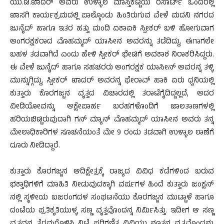
ಯು.ಟಿ.ಖಾದರ್ ಅವರು ಉಳ್ಳಾಲ ಮಾಸ್ತಿಕಟ್ಟೆಯ ರೆಸಾರ್ಟ್ ಒಂದರಲ್ಲಿ
ಖಾಸಗಿ ಕಾರ್ಯಕ್ರಮದಲ್ಲಿ ಪಾಲ್ಗೊಂಡು ಹಿಂತಿರುಗುವ ವೇಳೆ ಮದನಿ ನಗರದ
ಜುನೈದ್ ಹಾಗೂ ಇತರ ಹತ್ತು ಮಂದಿ ಏಕಾಏಕಿ ಸ್ಪೀಕರ್ ಬಳಿ ಹೋಗುವಾಗ
ಅಂಗರಕ್ಷಕರಾದ ಮೊಹಮ್ಮದ್ ಯಾಸೀನ ಅವರನ್ನು ತಡೆದಿದ್ದು, ಈಗಾಗಲೇ
ಬಹಳ ತಡವಾಗಿದೆ ಎಂದು ಹೇಳಿ ಸ್ಪೀಕರ್ ಭೇಟಿಗೆ ಅವಕಾಶ ನಿರಾಕರಿಸಿದ್ದರು.
ಈ ವೇಳೆ ಜುನೈದ್ ಹಾಗೂ ಸಹಚರರು ಅಂಗರಕ್ಷಕ ಯಾಸೀನ್ ಅವರನ್ನ ತಳ್ಳಿ
ಮುನ್ನುಗ್ಗಿದ್ದು, ಸ್ಪೀಕ‌ರ್ ಖಾದ‌ರ್ ಅವರನ್ನ ಫೇರಾವ್ ಹಾಕಿ ಏರು ಧ್ವನಿಯಲ್ಲಿ
ಕುತ್ತಾರು ಕೊರಗಜ್ಜನ ವೃತ್ತದ ವಿಚಾರದಲ್ಲಿ ತರಾಟೆಗೈದಿದ್ದಲ್ಲದೆ, ಅದರ
ವೀಡಿಯೋವನ್ನು ಆಕ್ಷೇಪಾರ್ಹ ಬರಹಗಳೊಂದಿಗೆ ಜಾಲತಾಣಗಳಲ್ಲಿ
ಹರಿಯಬಿಟ್ಟಿರುವುದಾಗಿ ಗನ್ ಮ್ಯಾನ್ ಮೊಹಮ್ಮದ್ ಯಾಸೀನ ಅವರು ತನ್ನ
ಮೇಲಾಧಿಕಾರಿಗಳ ಸೂಚನೆಯಂತೆ ಮೇ 9 ರಂದು ತಡವಾಗಿ ಉಳ್ಳಾಲ ಠಾಣೆಗೆ
ದೂರು ನೀಡಿದ್ದಾರೆ.
ಕುತ್ತಾರು ಕೊರಗಜ್ಜನ ಆದಿಕ್ಷೇತ್ರಕ್ಕೆ ರಾಜ್ಯದ ವಿವಿಧ ಕಡೆಗಳಿಂದ ಬರುವ
ಭಕ್ತಾಧಿಗಳಿಗೆ ಮಾಹಿತಿ ನೀಡುವುದಕ್ಕಾಗಿ ವರ್ಷಗಳ ಹಿಂದೆ ಕುತ್ತಾರು ಜಂಕ್ಷನ್
ನಲ್ಲಿ ಸ್ಥಳೀಯ ಬಜರಂಗದಳ ಸಂಘಟನೆಯು ಕೊರಗಜ್ಜನ ಮುಟ್ಟಾಳೆ ಹಾಗೂ
ದಂಟೆಯ ಪ್ರತಿಕೃತಿಯುಳ್ಳ ಸಣ್ಣ ವೃತ್ತವೊಂದನ್ನ ನಿರ್ಮಿಸಿತ್ತು. ಇದೀಗ ಆ ಸಣ್ಣ