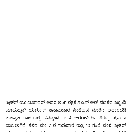
ಸ್ಪೀಕರ್ ಯು.ಟಿ.ಖಾದರ್ ಅವರ ಅಂಗ ರಕ್ಷಕ ಸಿಎಸ್ ಆರ್ ಘಟಕದ ಸಿಬ್ಬಂದಿ
ಮೊಹಮ್ಮದ್ ಯಾಸೀನ್ ಇನಾಮದಾರ ನೀಡಿರುವ ದೂರಿನ ಆಧಾರದಡಿ
ಉಳ್ಳಾಲ ಠಾಣೆಯಲ್ಲಿ ಹನ್ನೊಂದು ಜನ ಆರೋಪಿಗಳ ವಿರುದ್ಧ ಪ್ರಕರಣ
ದಾಖಲಾಗಿದೆ. ಕಳೆದ ಮೇ 7 ರ ಗುರುವಾರ ರಾತ್ರಿ 10 ಗಂಟೆ ವೇಳೆ ಸ್ಪೀಕರ್