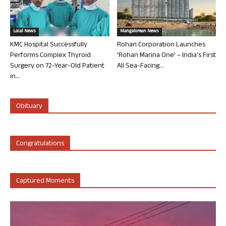
Local News
Mangalorean News
KMC Hospital Successfully
Rohan Corporation Launches
Performs Complex Thyroid
‘Rohan Marina One’ – India’s First
Surgery on 72-Year-Old Patient
All Sea-Facing...
in...
Obituary
Congratulations
Captured Moments