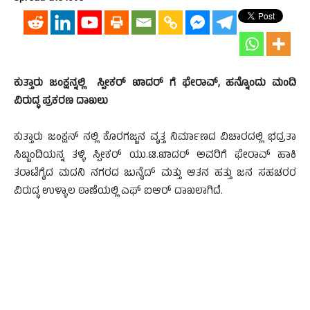
ಕುತ್ತಾರು ಜಂಕ್ಷನ್ನಲ್ಲಿ ಸ್ಪೀಕರ್ ಖಾದರ್ ಗೆ ಫೇರಾವ್, ಹನ್ನೊಂದು ಮಂದಿ
ವಿರುದ್ಧ ಪ್ರಕರಣ ದಾಖಲು
ಕುತ್ತಾರು ಜಂಕ್ಷನ್ ನಲ್ಲಿ ಕೊರಗಜ್ಜನ ವೃತ್ತ ನಿರ್ಮಾಣದ ವಿಚಾರದಲ್ಲಿ ಭದ್ರತಾ
ಸಿಬ್ಬಂದಿಯನ್ನ ತಳ್ಳಿ ಸ್ಪೀಕರ್ ಯು.ಟಿ.ಖಾದ‌ರ್ ಅವರಿಗೆ ಫೇರಾವ್‌ ಹಾಕಿ
ತರಾಟೆಗೈದ ಮದನಿ ನಗರದ ಜುನೈದ್ ಮತ್ತು ಆತನ ಹತ್ತು ಜನ ಸಹಚರರ
ವಿರುದ್ಧ ಉಳ್ಳಾಲ ಠಾಣೆಯಲ್ಲಿ ಎಫ್‌ ಐಆ‌ರ್ ದಾಖಲಾಗಿದೆ.