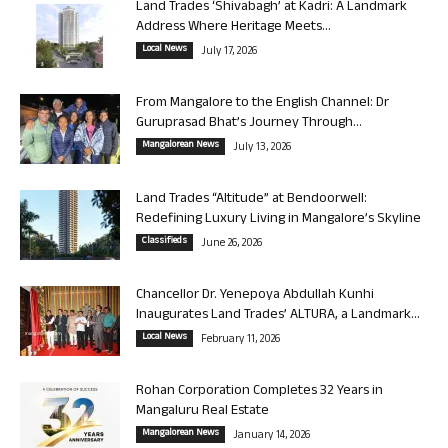
Land Trades ‘Shivabagh’ at Kadri: A Landmark
Address Where Heritage Meets...
Local News
July 17, 2026
From Mangalore to the English Channel: Dr
Guruprasad Bhat’s Journey Through...
Mangalorean News
July 13, 2026
Land Trades “Altitude” at Bendoorwell:
Redefining Luxury Living in Mangalore’s Skyline
Classifieds
June 26, 2026
Chancellor Dr. Yenepoya Abdullah Kunhi
Inaugurates Land Trades’ ALTURA, a Landmark...
Local News
February 11, 2026
Rohan Corporation Completes 32 Years in
Mangaluru Real Estate
Mangalorean News
January 14, 2026