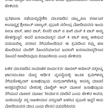
ತೆಗೆದು ವಾಸ್ತವ ಸಂಗತಿಯನ್ನು ನೋಡಿ ಎಂದು ಪ್ರಧಾನಿಯವರಿಗೆ ಕಿವಿಮಾತು
ಹೇಳಿದರು.
ಪ್ರತಿಭಟನಾ ಸಭೆಯನ್ನುದ್ದೇಶಿಸಿ ಮಾತನಾಡಿದ ಡಬ್ಲ್ಯುಪಿಐ ಕರ್ನಾಟಕ
ಉಪಾಧ್ಯಕ್ಷ ಶ್ರೀಕಾಂತ್ ಸಾಲ್ಯಾನ್, ಪ್ರಧಾನಿ ನರೇಂದ್ರ ಮೋದಿಯವರು ಇಂದು
ಸೀರಾ ಬಾತ್, ಖಾರ ಬಾತ್, ಕೇಸರಿ ಬಾತ್ ನ ಹಾಗೆ ಮನ್ ಕಿ ಬಾತ್ ಅನ್ನು
ಹೇಳುತ್ತಿದ್ದಾರೆ. ಆದರೆ ಜನಸಾಮಾನ್ಯರ ಮನ್ ಕಿ ಬಾತ್ ಅನ್ನು ಆಲಿಸುವ
ಸಮಯವಿಲ್ಲ. ಸರಕಾರ ತೆಗೆದುಕೊಂಡಿರುವ ಈ ಕ್ರಮದಿಂದ ಕಪ್ಪು ಹಣ
ಹೊಂದಿರುವ ಮಂದಿಗೆ ತೊಂದರೆಯಾಗುವ ಬದಲಾಗಿ ಜನಸಾಮಾನ್ಯರಿಗಾದ
ತೊಂದರೆ ಕಾಣದಿರುವುದು ವಿಷಾದನೀಯ ಎಂದು ಹೇಳಿದರು.
ಬಳಿಕ ಮಾತನಾಡಿದ ಸಾಮಾಜಿಕ ಕಾರ್ಯಕರ್ತ ನೂರುಲ್ ಅಮೀನ್ ಪಕ್ಕಲಡ್ಕ,
ಭಾರತದಂತಹಾ ದೊಡ್ಡ ಆರ್ಥಿಕ ವ್ಯವಸ್ಥೆಯಲ್ಲಿ ಇಂತಹ ಕ್ರಮಗಳನ್ನು
ತೆಗೆದುಕೊಳ್ಳುವಾಗ ಜನಾಭಿಪ್ರಾಯ ಸಂಗ್ರವಾಗಬೇಕಿತ್ತು. ಅದನ್ನು ಮಾಡದೆ
ಅನಕ್ಷರಸ್ಥರಿರುವ ದೇಶದಲ್ಲಿ ಮೊಬೈಲ್ ಆಪ್ ಮೂಲಕ ಜನಾಭಿಪ್ರಾಯ
ತೆಗೆಯುವ ಮೂಲಕ ಮೂರ್ಖ ತೀರ್ಮಾನ ಮಾಡಿದೆ ಎಂದು ಹೇಳಿದ ಅವರು,
ತಾಯಿಯನ್ನೇ ತನ್ನ ರಾಜಕೀಯದ ವಸ್ತುವಾಗಿ ಬಳಸಿದ ಪ್ರಧಾನಿ ಇದ್ದರೆ ಅದು
ಮೋದಿಯವರು ಮಾತ್ರ ಎಂದು ಬೇಸರ ವ್ಯಕ್ತಪಡಿಸಿದರು.