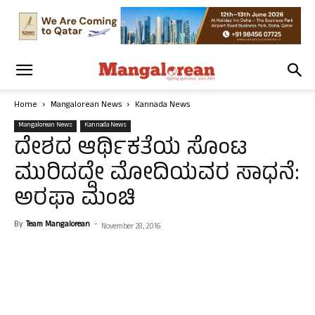
Home
Mangalorean News
Kannada News
Mangalorean News
Kannada News
ದೇಶದ ಆರ್ಥಿಕತೆಯ ಸೊಂಟ
ಮುರಿದದ್ದೇ ಮೋದಿಯವರ ಸಾಧನೆ:
ಅರಫಾ ಮಂಚಿ
By
Team Mangalorean
-
November 28, 2016