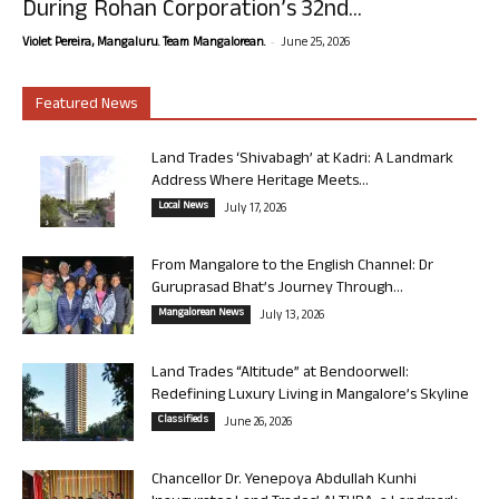
During Rohan Corporation’s 32nd...
-
Violet Pereira, Mangaluru. Team Mangalorean.
June 25, 2026
Featured News
Land Trades ‘Shivabagh’ at Kadri: A Landmark
Address Where Heritage Meets...
Local News
July 17, 2026
From Mangalore to the English Channel: Dr
Guruprasad Bhat’s Journey Through...
Mangalorean News
July 13, 2026
Land Trades “Altitude” at Bendoorwell:
Redefining Luxury Living in Mangalore’s Skyline
Classifieds
June 26, 2026
Chancellor Dr. Yenepoya Abdullah Kunhi