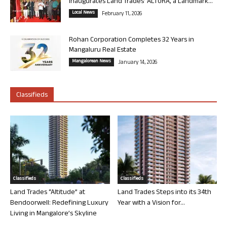
Inaugurates Land Trades’ ALTURA, a Landmark...
Local News
February 11, 2026
Rohan Corporation Completes 32 Years in
Mangaluru Real Estate
Mangalorean News
January 14, 2026
Classifieds
Classifieds
Classifieds
Land Trades “Altitude” at
Land Trades Steps into its 34th
Bendoorwell: Redefining Luxury
Year with a Vision for...
Living in Mangalore’s Skyline