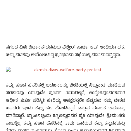
ನಗರದ ಮಿನಿ ವಿಧಾನಸೌಧದೆದುರು ವೆಲ್ಫೇರ್ ಪಾರ್ಟಿ ಆಫ್ ಇಂಡಿಯಾ ದ.ಕ.
ಜಿಲ್ಲಾ ಘಟಕವು ಆಯೋಜಿಸಿದ್ದ ಪ್ರತಿಭಟನಾ ಸಭೆಯಲ್ಲಿ ಮಾತನಾಡುತ್ತಿದ್ದರು.
ಕಪ್ಪು ಹಣದ ಹೆಸರಿನಲ್ಲಿ ಬಡಜನರನ್ನು ಬೀದಿಯಲ್ಲಿ ನಿಲ್ಲುವಂತೆ ಮಾಡಿರುವ
ಸರಕಾರವು ಯಾವುದೇ ಪೂರ್ವ ತಯಾರಿಲ್ಲದೆ, ಉದ್ದೇಶಪೂರ್ವಕವಾಗಿ
ಆರ್ಥಿಕ ತುರ್ತು ಪರಿಸ್ಥಿತಿ ಹೇರಿದ್ದು, ಅನಕ್ಷರಸ್ಥರೇ ಹೆಚ್ಚಿರುವ ನಮ್ಮ ದೇಶದ
ಬಡವರು ಇಂದು ಕಪ್ಪು ಹಣ ಹೊಂದಿದ್ದಾರೆ ಎನ್ನುವ ಮೂಲಕ ಅಪಹಾಸ್ಯ
ಮಾಡಿದ್ದಾರೆ. ಬ್ಯಾಂಕಿನಲ್ಲಿಂದು ಕ್ಯೂನಿಲ್ಲುವವರ ಪೈಕಿ ಯಾವುದೇ ಶ್ರೀಮಂತರು
ಕಾಣುತ್ತಿಲ್ಲ. ಕಪ್ಪು ಹಣದ ಹೆಸರಿನಲ್ಲಿ ತಾವು ಹಾಕಿರುವ ಕಪ್ಪು ಕನ್ನಡಕವನ್ನು