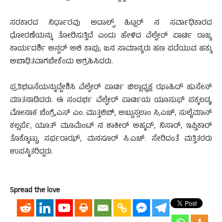
ಸರಕಾರದ ನಿರ್ಧಾರವು ಅಡಾಲ್ಫ್ ಹಿಟ್ಲರ್ ನ ಸರ್ವಾಧಿಕಾರದ
ಧೋರಣೆಯನ್ನು ತೋರಿಸುತ್ತಿದೆ ಎಂದು ಹೇಳಿದ ವೆಲ್ಫೇರ್ ಪಾರ್ಟಿ ರಾಜ್ಯ
ಕಾರ್ಯದರ್ಶಿ ಅನ್ವರ್ ಅಲಿ ಕಾಪು, ಜನ ಸಾಮಾನ್ಯರು ಹಣ ಪಡೆಯುವ ಹಕ್ಕು
ಅಬಾಧಿತವಾಗಬೇಕೆಂದು ಆಗ್ರಹಿಸಿದರು.
ಪ್ರತಿಭಟನೆಯನ್ನುದ್ದೇಶಿಸಿ ವೆಲ್ಫೇರ್ ಪಾರ್ಟಿ ಜಿಲ್ಲಾಧ್ಯಕ್ಷ ಝಾಹಿದ್ ಹುಸೇನ್
ಮಾತನಾಡಿದರು. ಈ ಸಂದರ್ಭ ವೆಲ್ಫೇರ್ ಪಾರ್ಟಿಯ ಯೂಸುಫ್ ಪಕ್ಕಲಡ್ಕ,
ಮೋನಾಕ ಬೆಂಗ್ರೆ,ಎಸ್ ಎಂ. ಮುತ್ತಲಿಬ್, ಅಬ್ದುಸ್ಸಲಾಂ ಸಿ,ಎಚ್, ಸುಲೈಮಾನ್
ಕಲ್ಲರ್ಪೆ, ಯೂತ್ ಮೂಮೆಂಟ್ ನ ಶಾಕೀರ್ ಅಹ್ಮದ್, ನಿಸಾರ್, ಇಫ್ತಿಕಾರ್
ತೊಕ್ಕೊಟ್ಟು, ಸರ್ಫರಾಝ್, ಮನಸೂರ್ ಸಿ.ಎಚ್. ಸೇರಿದಂತೆ ಮತ್ತಿತರರು
ಉಪಸ್ಥಿತರಿದ್ದರು.
Spread the love