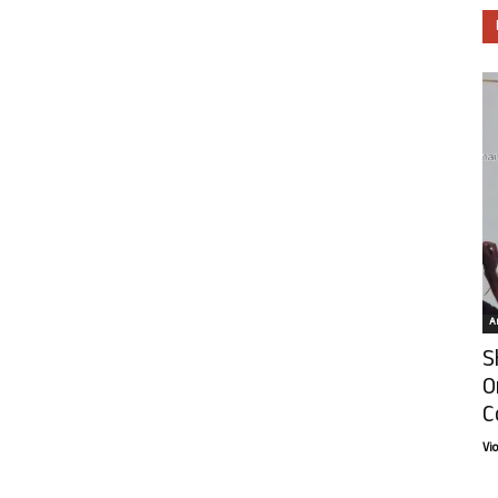
Ar
S
O
C
Vi