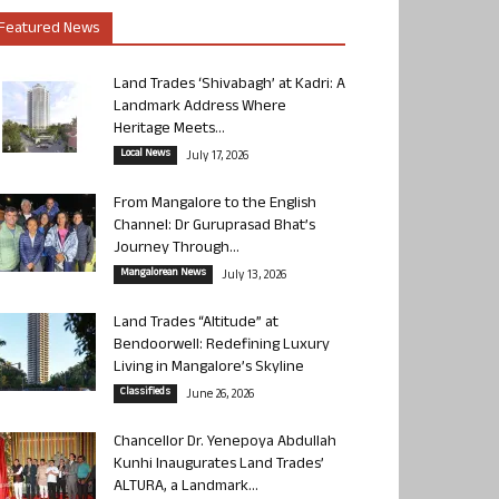
Featured News
Land Trades ‘Shivabagh’ at Kadri: A
Landmark Address Where
Heritage Meets...
Local News
July 17, 2026
From Mangalore to the English
Channel: Dr Guruprasad Bhat’s
Journey Through...
Mangalorean News
July 13, 2026
Land Trades “Altitude” at
Bendoorwell: Redefining Luxury
Living in Mangalore’s Skyline
Classifieds
June 26, 2026
Chancellor Dr. Yenepoya Abdullah
Kunhi Inaugurates Land Trades’
ALTURA, a Landmark...