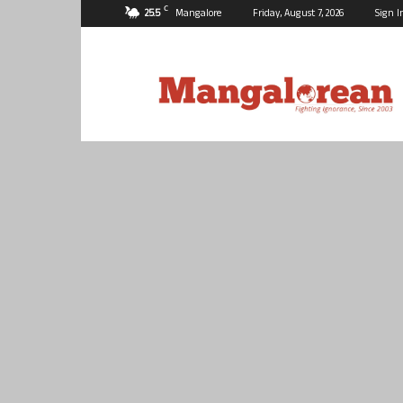
C
25.5
Mangalore
Friday, August 7, 2026
Sign I
Mangalorean.com