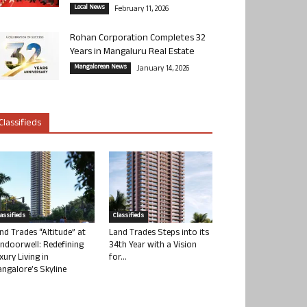
Local News
February 11, 2026
Rohan Corporation Completes 32
Years in Mangaluru Real Estate
Mangalorean News
January 14, 2026
Classifieds
lassifieds
Classifieds
nd Trades “Altitude” at
Land Trades Steps into its
ndoorwell: Redefining
34th Year with a Vision
xury Living in
for...
ngalore’s Skyline