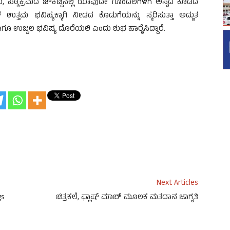
ರು, ಪಠ್ಯಕ್ರಮದ ಚೌಕಟ್ಟಿನಲ್ಲಿ ಯಾವುದೇ ಗೊಂದಲಗಳಿಗೆ ಅಸ್ಪದ ಕೊಡದೆ
ಗಳ ಉತ್ತಮ ಭವಿಷ್ಯಕ್ಕಾಗಿ ನೀಡದ ಕೊಡುಗೆಯನ್ನು ಸ್ಮರಿಸುತ್ತಾ ಅದ್ಬುತ
ಹಾಗೂ ಉಜ್ವಲ ಭವಿಷ್ಯ ದೊರೆಯಲಿ ಎಂದು ಶುಭ ಹಾರೈಸಿದ್ದಾರೆ.
Next Articles
gs
ಚಿತ್ರಕಲೆ, ಫ್ಲಾಷ್ ಮಾಬ್ ಮೂಲಕ ಮತದಾನ ಜಾಗೃತಿ