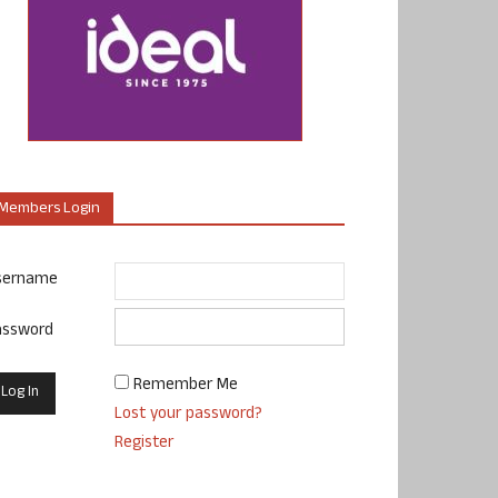
Members Login
sername
assword
Remember Me
Lost your password?
Register