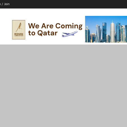
n / Join