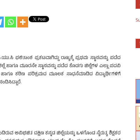
S
ಯು.ಸಿ ಫಲಿತಾಂಶ ಪ್ರಕಟವಾಗಿದ್ದು ರಾಜ್ಯಕ್ಕೆ ಪ್ರಥಮ ಸ್ಥಾನವನ್ನು ಪಡೆದ
ಿ ಜಿಲ್ಲೆ ಹಾಗೂ ಮೂರನೇ ಸ್ಥಾನವನ್ನು ಪಡೆದ ಕೊಡಗು ಜಿಲ್ಲೆಗಳ ಎಲ್ಲಾ ಪದವಿ
ೆ ಹಾಗೂ ಕಠಿಣ ಪರಿಶ್ರಮದ ಮೂಲಕ ಸಾಧನೆಮಾಡಿದ ವಿದ್ಯಾರ್ಥಿಗಳಿಗೆ
ದಿಸಿದ್ದಾರೆ.
ಿರುವ ಅವಿಭಜಿತ ದಕ್ಷಿಣ ಕನ್ನಡ ಜಿಲ್ಲೆಯನ್ನು ಒಳಗೊಂಡ ನೈರುತ್ಯ ಶಿಕ್ಷಕರ