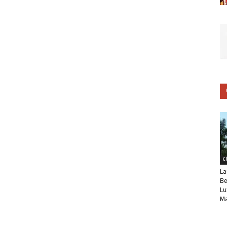
C
La
Be
Lu
Ma