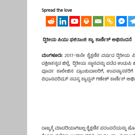
Spread the love
ದ್ವಿತೀಯ ಪಿಯು ಫಲಿತಾಂಶ: ಕ್ಯಾ. ಕಾರ್ಣಿಕ್ ಅಭಿನಂದನೆ
ಮಂಗಳೂರು:
2017-18ನೇ ಶೈಕ್ಷಣಿಕ ವರ್ಷದ ದ್ವಿತೀಯ ಪಿ.
ದಕ್ಷಿಣಕನ್ನಡ ಜಿಲ್ಲೆ, ದ್ವಿತೀಯ ಸ್ಥಾನವನ್ನು ಪಡೆದ ಉಡುಪ
ಪೂರ್ವ ಕಾಲೇಜಿನ ಪ್ರಾಂಶುಪಾಲರಿಗೆ, ಉಪನ್ಯಾಸಕರಿಗ
ವಿಧಾನಪರಿಷತ್ ಸದಸ್ಯ ಕ್ಯಾಪ್ಟನ್ ಗಣೇಶ್ ಕಾರ್ಣಿಕ್ ಅಭಿನಂ
ರಾಜ್ಯಕ್ಕೆ ಮಾದರಿಯಾಗಬಲ್ಲ ಶೈಕ್ಷಣಿಕ ಪರಂಪರೆಯನ್ನು ಹೊಂದ