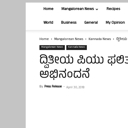
Home
Mangalorean News
Recipes
World
Business
General
My Opinion
Home
Mangalorean News
Kannada News
ದ್ವಿತೀಯ
Mangalorean News
Kannada News
ದ್ವಿತೀಯ ಪಿಯು ಫಲಿತಾ
ಅಭಿನಂದನೆ
By
Press Release
-
April 30, 2018