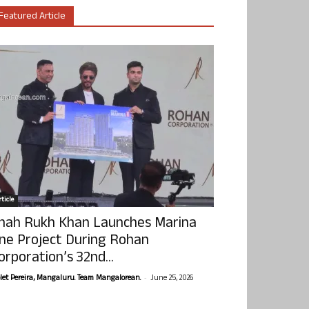
Featured Article
ticle
hah Rukh Khan Launches Marina
ne Project During Rohan
orporation’s 32nd...
-
olet Pereira, Mangaluru. Team Mangalorean.
June 25, 2026