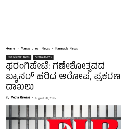
Home
Mangalorean News
Kannada News
Mangalorean News
Kannada News
ಫರಂಗಿಪೇಟೆ: ಗಣೇಶೋತ್ಸವದ
ಬ್ಯಾನರ್ ಹರಿದ ಆರೋಪ, ಪ್ರಕರಣ
ದಾಖಲು
By
Media Release
-
August 28, 2025