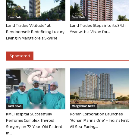
Classifieds
Classifieds
Land Trades “Altitude” at
Land Trades Steps into its 34th
Bendoorwell: Redefining Luxury
Year with a Vision for...
Living in Mangalore’s Skyline
Sponsored
Local News
Mangalorean News
KMC Hospital Successfully
Rohan Corporation Launches
Performs Complex Thyroid
‘Rohan Marina One’ – India’s First
Surgery on 72-Year-Old Patient
All Sea-Facing...
in...