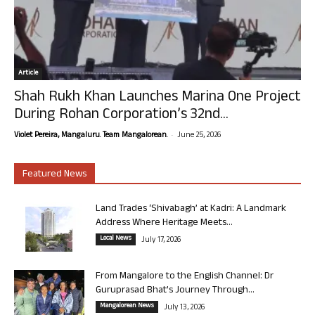
Article
Shah Rukh Khan Launches Marina One Project
During Rohan Corporation’s 32nd...
-
Violet Pereira, Mangaluru. Team Mangalorean.
June 25, 2026
Featured News
Land Trades ‘Shivabagh’ at Kadri: A Landmark
Address Where Heritage Meets...
Local News
July 17, 2026
From Mangalore to the English Channel: Dr
Guruprasad Bhat’s Journey Through...
Mangalorean News
July 13, 2026