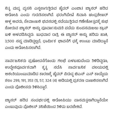
ನಿತ್ಯ ಮದ್ಯ ವ್ಯಸನಿ ಎನ್ನಲಾಗುತ್ತಿರುವ ಹೈದರ್ ಎಂಬಾತ ಬ್ಯಾನರ್‌ ಹರಿದ
ಆರೋಪಿ ಎಂದು ಗುರುತಿಸಲಾಗಿದೆ. ಫರಂಗಿಪೇಟೆ ನಿವಾಸಿ ಚಂದ್ರಶೇಖರ್
ಆಳ್ವ ಅವರು, ಸೇವಾಂಜಲಿ ಭವನದಲ್ಲಿ ನಡೆಯುತ್ತಿರುವ ಗಣೇಶೋತ್ಸವಕ್ಕೆ ಶುಭ
ಕೋರುವ ಬ್ಯಾನರ್ ಅನ್ನು ಪೂರ್ವಾನುಮತಿ‌ ಪಡೆದು ಕುಂಪನಮಜಲು ಕ್ರಾಸ್
ಬಳಿ ಅಳವಡಿಸಿದ್ದರು. ಬುಧವಾರ ರಾತ್ರಿ ಈ‌ ಬ್ಯಾನರ್ ಅನ್ನು ಹರಿದು ಹಾಕಿ,
3,500
ನಷ್ಟ ಮಾಡಿದ್ದಲ್ಲದೆ, ಧಾರ್ಮಿಕ‌ ಭಾವನೆಗೆ ಧಕ್ಕೆ ಉಂಟು ಮಾಡಿದ್ದಾನೆ
ಎಂದು ಆರೋಪಿಸಲಾಗಿದೆ.
ಸಾರ್ವಜನಿಕರು ಪ್ರಚೋದನೆಗೊಂಡು ಗಲಭೆ ಏಳಬಹುದೆಂದು ತಿಳಿದಿದ್ದರೂ,
ಉದ್ದೇಶಪೂರ್ವಕವಾಗಿ ಕೃತ್ಯ ನಡೆಸಿ ಸಾರ್ವಜನಿಕ ವಲಯದಲ್ಲಿ
ಅಶಂತಿಯುಂಟುಮಾಡಿದ ಕಾರಣಕ್ಕೆ ಹೈದರ್ ವಿರುದ್ಧ ಬಿಎನ್ ಎಸ್ ಕಾಯ್ದೆಯ
ಕಲಂ 299, 191, 353 (1), 57, 324 (4) ಅಡಿಯಲ್ಲಿ ಪ್ರಕರಣ ದಾಖಲಿಸಲಾಗಿದೆ
ಎಂದು ಪೊಲೀಸರು ತಿಳಿಸಿದ್ದಾರೆ.
ಬ್ಯಾನರ್ ಹರಿದ ಸಂದರ್ಭದಲ್ಲಿ ಆರೋಪಿಯು ಪಾನಮತ್ತನಾಗಿದ್ದಾನೆಯೇ
ಎಂಬುವುದು ಪೊಲೀಸ್ ತನಿಖೆಯಿಂದ ತಿಳಿದು ಬರಬೇಕಿದೆ.