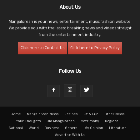
About Us
Mangalorean is your news, entertainment, music fashion website.
We provide you with the latest breaking news and videos straight
from the entertainment industry.
Click here to Contact Us
Click here to Privacy Policy
Follow Us
Home
Mangalorean News
Recipes
Fit & Fun
Other News
Your Thoughts
Old Mangalorean
Matrimony
Regional
National
World
Business
General
My Opinion
Literature
Advertise With Us