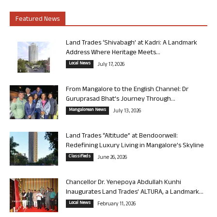
Featured News
Land Trades ‘Shivabagh’ at Kadri: A Landmark
Address Where Heritage Meets...
Local News
July 17, 2026
From Mangalore to the English Channel: Dr
Guruprasad Bhat’s Journey Through...
Mangalorean News
July 13, 2026
Land Trades “Altitude” at Bendoorwell:
Redefining Luxury Living in Mangalore’s Skyline
Classifieds
June 26, 2026
Chancellor Dr. Yenepoya Abdullah Kunhi
Inaugurates Land Trades’ ALTURA, a Landmark...
Local News
February 11, 2026