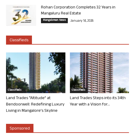
Rohan Corporation Completes 32 Years in
Mangaluru Real Estate
Mangalorean News
January 14, 2026
Classifieds
Classifieds
Classifieds
Land Trades “Altitude” at
Land Trades Steps into its 34th
Bendoorwell: Redefining Luxury
Year with a Vision for...
Living in Mangalore’s Skyline
Sponsored