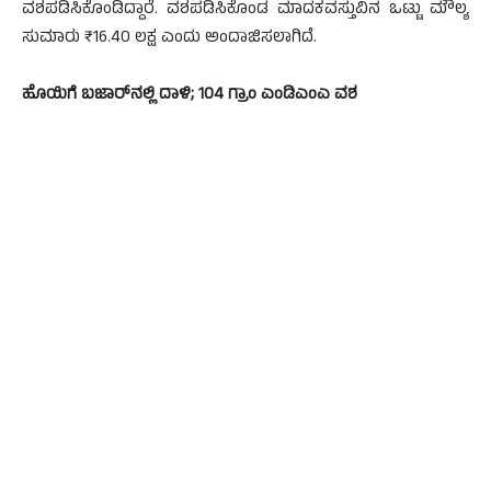
ವಶಪಡಿಸಿಕೊಂಡಿದ್ದಾರೆ. ವಶಪಡಿಸಿಕೊಂಡ ಮಾದಕವಸ್ತುವಿನ ಒಟ್ಟು ಮೌಲ್ಯ
ಸುಮಾರು ₹16.40 ಲಕ್ಷ ಎಂದು ಅಂದಾಜಿಸಲಾಗಿದೆ.
ಹೊಯಿಗೆ ಬಜಾರ್‌ನಲ್ಲಿ ದಾಳಿ; 104 ಗ್ರಾಂ ಎಂಡಿಎಂಎ ವಶ