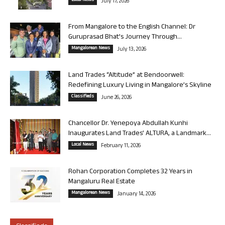
Local News
July 17, 2026
From Mangalore to the English Channel: Dr
Guruprasad Bhat’s Journey Through...
Mangalorean News
July 13, 2026
Land Trades “Altitude” at Bendoorwell:
Redefining Luxury Living in Mangalore’s Skyline
Classifieds
June 26, 2026
Chancellor Dr. Yenepoya Abdullah Kunhi
Inaugurates Land Trades’ ALTURA, a Landmark...
Local News
February 11, 2026
Rohan Corporation Completes 32 Years in
Mangaluru Real Estate
Mangalorean News
January 14, 2026