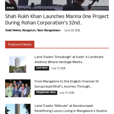
Article
Shah Rukh Khan Launches Marina One Project
During Rohan Corporation’s 32nd...
-
Violet Pereira, Mangaluru. Team Mangalorean.
June 25, 2026
Featured News
Land Trades ‘Shivabagh’ at Kadri: A Landmark
Address Where Heritage Meets...
Local News
July 17, 2026
From Mangalore to the English Channel: Dr
Guruprasad Bhat’s Journey Through...
Mangalorean News
July 13, 2026
Land Trades “Altitude” at Bendoorwell:
Redefining Luxury Living in Mangalore’s Skyline