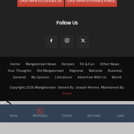
Click here to Contact Us
Click here to Privacy Policy
Follow Us
Home
Mangalorean News
Recipes
Fit & Fun
Other News
Your Thoughts
Old Mangalorean
Regional
National
Business
General
My Opinion
Literature
Advertise With Us
World
Copyright 2026 Mangalorean. Owned By: Joseph Pereira. Maintained By:
Arwin
Home
WhatsApp
Contact
Kannada
Local
×