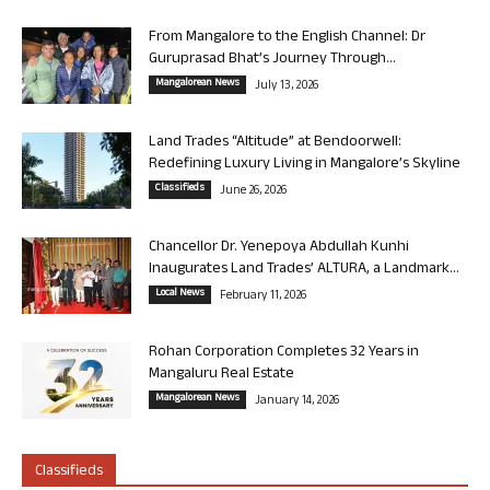
From Mangalore to the English Channel: Dr
Guruprasad Bhat’s Journey Through...
Mangalorean News
July 13, 2026
Land Trades “Altitude” at Bendoorwell:
Redefining Luxury Living in Mangalore’s Skyline
Classifieds
June 26, 2026
Chancellor Dr. Yenepoya Abdullah Kunhi
Inaugurates Land Trades’ ALTURA, a Landmark...
Local News
February 11, 2026
Rohan Corporation Completes 32 Years in
Mangaluru Real Estate
Mangalorean News
January 14, 2026
Classifieds