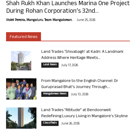
Shah Rukh Khan Launches Marina One Project
During Rohan Corporation’s 32nd...
-
Violet Pereira, Mangaluru. Team Mangalorean.
June 25, 2026
Featured News
Land Trades ‘Shivabagh’ at Kadri: A Landmark
Address Where Heritage Meets...
Local News
July 17, 2026
From Mangalore to the English Channel: Dr
Guruprasad Bhat’s Journey Through...
Mangalorean News
July 13, 2026
Land Trades “Altitude” at Bendoorwell:
Redefining Luxury Living in Mangalore’s Skyline
Classifieds
June 26, 2026