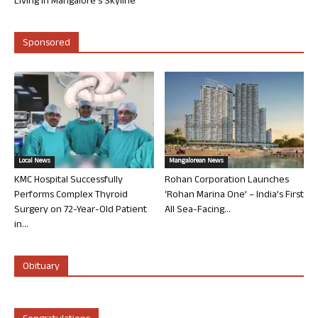
Living in Mangalore’s Skyline
Sponsored
Local News
Mangalorean News
KMC Hospital Successfully
Rohan Corporation Launches
Performs Complex Thyroid
‘Rohan Marina One’ – India’s First
Surgery on 72-Year-Old Patient
All Sea-Facing...
in...
Obituary