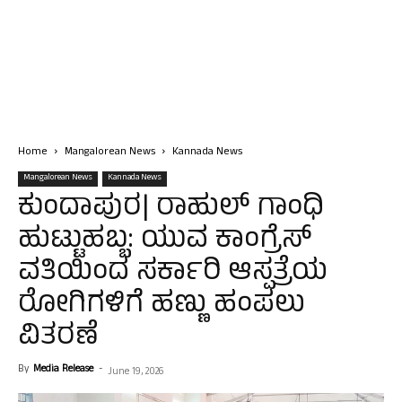
Home
Mangalorean News
Kannada News
Mangalorean News
Kannada News
ಕುಂದಾಪುರ| ರಾಹುಲ್ ಗಾಂಧಿ
ಹುಟ್ಟುಹಬ್ಬ: ಯುವ ಕಾಂಗ್ರೆಸ್
ವತಿಯಿಂದ ಸರ್ಕಾರಿ ಆಸ್ಪತ್ರೆಯ
ರೋಗಿಗಳಿಗೆ ಹಣ್ಣು ಹಂಪಲು
ವಿತರಣೆ
By
Media Release
-
June 19, 2026