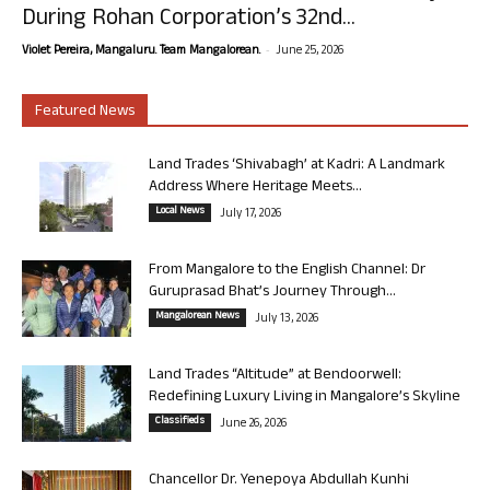
During Rohan Corporation’s 32nd...
-
Violet Pereira, Mangaluru. Team Mangalorean.
June 25, 2026
Featured News
Land Trades ‘Shivabagh’ at Kadri: A Landmark
Address Where Heritage Meets...
Local News
July 17, 2026
From Mangalore to the English Channel: Dr
Guruprasad Bhat’s Journey Through...
Mangalorean News
July 13, 2026
Land Trades “Altitude” at Bendoorwell:
Redefining Luxury Living in Mangalore’s Skyline
Classifieds
June 26, 2026
Chancellor Dr. Yenepoya Abdullah Kunhi