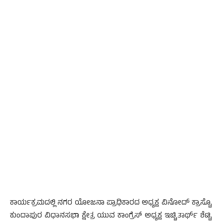
ಕಾರ್ಯಕ್ರಮದಲ್ಲಿ ನಗರ ಯೋಜನಾ ಪ್ರಾಧಿಕಾರದ ಅಧ್ಯಕ್ಷ ವಿನೋದ್ ಕ್ರಾಸ್ಟೊ,
ಕುಂದಾಪುರ ವಿಧಾನಸಭಾ ಕ್ಷೇತ್ರ ಯುವ ಕಾಂಗ್ರೆಸ್ ಅಧ್ಯಕ್ಷ ಇಚ್ಚಿತಾರ್ಥ್ ಶೆಟ್ಟಿ,