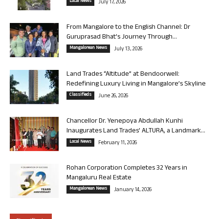
Local News
July 17, 2026
From Mangalore to the English Channel: Dr
Guruprasad Bhat’s Journey Through...
Mangalorean News
July 13, 2026
Land Trades “Altitude” at Bendoorwell:
Redefining Luxury Living in Mangalore’s Skyline
Classifieds
June 26, 2026
Chancellor Dr. Yenepoya Abdullah Kunhi
Inaugurates Land Trades’ ALTURA, a Landmark...
Local News
February 11, 2026
Rohan Corporation Completes 32 Years in
Mangaluru Real Estate
Mangalorean News
January 14, 2026