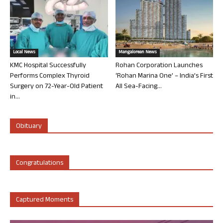
Local News
Mangalorean News
KMC Hospital Successfully
Rohan Corporation Launches
Performs Complex Thyroid
‘Rohan Marina One’ – India’s First
Surgery on 72-Year-Old Patient
All Sea-Facing...
in...
Obituary
Congratulations
Captured Moments