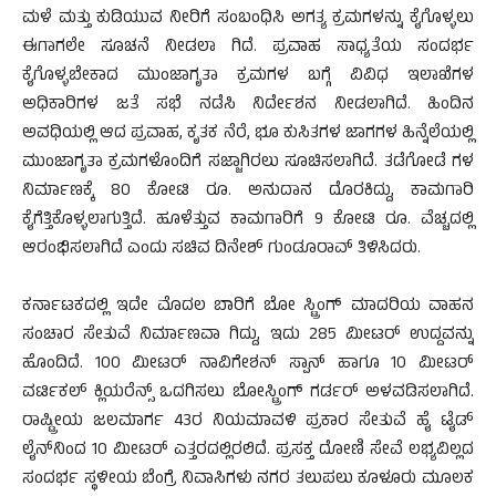
ಮಳೆ ಮತ್ತು ಕುಡಿಯುವ ನೀರಿಗೆ ಸಂಬಂಧಿಸಿ ಅಗತ್ಯ ಕ್ರಮಗಳನ್ನು ಕೈಗೊಳ್ಳಲು
ಈಗಾಗಲೇ ಸೂಚನೆ ನೀಡಲಾ ಗಿದೆ. ಪ್ರವಾಹ ಸಾಧ್ಯತೆಯ ಸಂದರ್ಭ
ಕೈಗೊಳ್ಳಬೇಕಾದ ಮುಂಜಾಗೃತಾ ಕ್ರಮಗಳ ಬಗ್ಗೆ ವಿವಿಧ ಇಲಾಖೆಗಳ
ಅಧಿಕಾರಿಗಳ ಜತೆ ಸಭೆ ನಡೆಸಿ ನಿರ್ದೇಶನ ನೀಡಲಾಗಿದೆ. ಹಿಂದಿನ
ಅವಧಿಯಲ್ಲಿ ಆದ ಪ್ರವಾಹ, ಕೃತಕ ನೆರೆ, ಭೂ ಕುಸಿತಗಳ ಜಾಗಗಳ ಹಿನ್ನೆಲೆಯಲ್ಲಿ
ಮುಂಜಾಗೃತಾ ಕ್ರಮಗಳೊಂದಿಗೆ ಸಜ್ಜಾಗಿರಲು ಸೂಚಿಸಲಾಗಿದೆ. ತಡೆಗೋಡೆ ಗಳ
ನಿರ್ಮಾಣಕ್ಕೆ 80 ಕೋಟಿ ರೂ. ಅನುದಾನ ದೊರಕಿದ್ದು, ಕಾಮಗಾರಿ
ಕೈಗೆತ್ತಿಕೊಳ್ಳಲಾಗುತ್ತಿದೆ. ಹೂಳೆತ್ತುವ ಕಾಮಗಾರಿಗೆ 9 ಕೋಟಿ ರೂ. ವೆಚ್ಚದಲ್ಲಿ
ಆರಂಭಿಸಲಾಗಿದೆ ಎಂದು ಸಚಿವ ದಿನೇಶ್ ಗುಂಡೂರಾವ್ ತಿಳಿಸಿದರು.
ಕರ್ನಾಟಕದಲ್ಲಿ ಇದೇ ಮೊದಲ ಬಾರಿಗೆ ಬೋ ಸ್ಟ್ರಿಂಗ್ ಮಾದರಿಯ ವಾಹನ
ಸಂಚಾರ ಸೇತುವೆ ನಿರ್ಮಾಣವಾ ಗಿದ್ದು, ಇದು 285 ಮೀಟರ್ ಉದ್ದವನ್ನು
ಹೊಂದಿದೆ. 100 ಮೀಟರ್ ನಾವಿಗೇಶನ್ ಸ್ಪಾನ್ ಹಾಗೂ 10 ಮೀಟರ್
ವರ್ಟಿಕಲ್ ಕ್ಲಿಯರೆನ್ಸ್ ಒದಗಿಸಲು ಬೋಸ್ಟ್ರಿಂಗ್ ಗರ್ಡರ್ ಅಳವಡಿಸಲಾಗಿದೆ.
ರಾಷ್ಟ್ರೀಯ ಜಲಮಾರ್ಗ 43ರ ನಿಯಮಾವಳಿ ಪ್ರಕಾರ ಸೇತುವೆ ಹೈ ಟೈಡ್
ಲೈನ್‌ನಿಂದ 10 ಮೀಟರ್ ಎತ್ತರದಲ್ಲಿರಲಿದೆ. ಪ್ರಸಕ್ತ ದೋಣಿ ಸೇವೆ ಲಭ್ಯವಿಲ್ಲದ
ಸಂದರ್ಭ ಸ್ಥಳೀಯ ಬೆಂಗ್ರೆ ನಿವಾಸಿಗಳು ನಗರ ತಲುಪಲು ಕೂಳೂರು ಮೂಲಕ