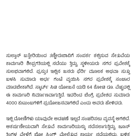
ಸುಲ್ತಾನ್ ಬತ್ತೇರಿಯಿಂದ ತಣ್ಣೀರುಬಾವಿಗೆ ಸಂಪರ್ಕ ಕಲ್ಪಿಸುವ ಸೇತುವೆಯ
ಕಾಮಗಾರಿ ಶೀಘ್ರಗತಿಯಲ್ಲಿ ನಡೆಯು ತ್ತಿದ್ದು, ಸ್ಥಳೀಯರು ನಗರ ಪ್ರವೇಶಕ್ಕೆ
ಸುಲಭವಾಗಲಿದೆ. ಪ್ರಸ್ತುತ ಇಲ್ಲಿನ ಜನರು ಫೆರ್ರಿ ಮೂಲಕ ಅಥವಾ ಸುತ್ತು
ಬಳಸಿ ಸುಮಾರು ಅರ್ಧ ಗಂಟೆ ವ್ಯಯಿಸಿ ನಗರ ಪ್ರದೇಶಕ್ಕೆ ಸಂಚಾರ
ಮಾಡಬೇಕಾಗಿದೆ. ಸ್ಮಾರ್ಟ್ ಸಿಟಿ ಯೋಜನೆ ಯಡಿ 64 ಕೋಟಿ ರೂ. ವೆಚ್ಚದಲ್ಲಿ
ಈ ಕಾಮಗಾರಿ ನಿರ್ಮಾಣವಾಗುತ್ತಿದೆ. ಇದರಿಂದ ಬೆಂಗ್ರೆ ಪ್ರದೇಶದ ಸುಮಾರು
4000 ಕುಟುಂಬಗಳಿಗೆ ಪ್ರಯೋಜನವಾಗಲಿದೆ ಎಂದು ಅವರು ಹೇಳಿದರು.
ಇಲ್ಲಿ ದೋಣಿಗಳು ಯಾವುದೇ ಅಡಚಣೆ ಇಲ್ಲದೆ ಸಂಚರಿಸಲು ವ್ಯವಸ್ಥೆ ಆಗಲಿದೆ.
ಆಕರ್ಷಣೀಯವಾಗಿ ಸೇತುವೆ ಕಾಮಗಾರಿಯನ್ನು ನಡೆಸಲಾಗುತ್ತಿದ್ದು, ಜೂನ್
ತಿಂಗಳ ವೇಳೆಗೆ ಬೋ ಸ್ಟ್ರಿಂಗ್ ಮೇಲೆತ್ತುವ ಕಾರ್ಯ ನಡೆಯಲಿದ್ದು, ಬಳಿಕ