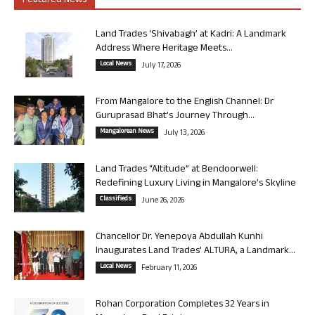
Featured News
Land Trades ‘Shivabagh’ at Kadri: A Landmark
Address Where Heritage Meets...
Local News
July 17, 2026
From Mangalore to the English Channel: Dr
Guruprasad Bhat’s Journey Through...
Mangalorean News
July 13, 2026
Land Trades “Altitude” at Bendoorwell:
Redefining Luxury Living in Mangalore’s Skyline
Classifieds
June 26, 2026
Chancellor Dr. Yenepoya Abdullah Kunhi
Inaugurates Land Trades’ ALTURA, a Landmark...
Local News
February 11, 2026
Rohan Corporation Completes 32 Years in