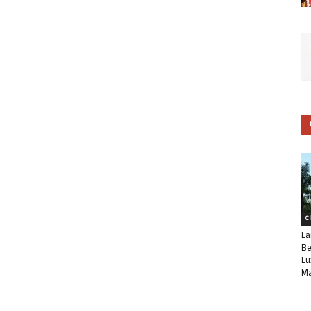
C
La
Be
Lu
Ma