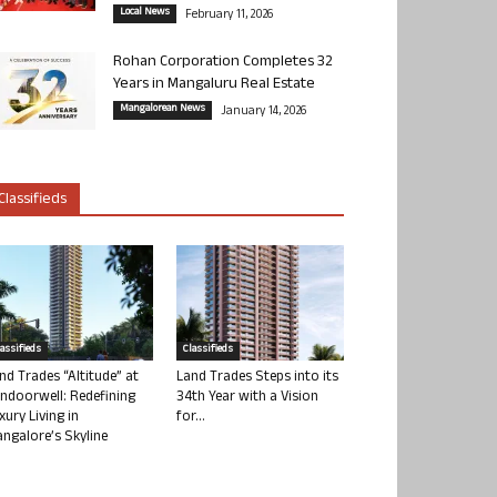
Local News
February 11, 2026
Rohan Corporation Completes 32
Years in Mangaluru Real Estate
Mangalorean News
January 14, 2026
Classifieds
lassifieds
Classifieds
nd Trades “Altitude” at
Land Trades Steps into its
ndoorwell: Redefining
34th Year with a Vision
xury Living in
for...
ngalore’s Skyline