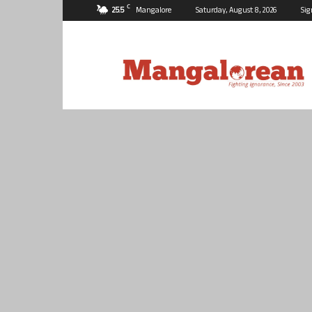
C
25.5
Mangalore
Saturday, August 8, 2026
Sig
Mangalorean.com