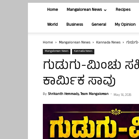
Home
Mangalorean News
Recipes
World
Business
General
My Opinion
Home
Mangalorean News
Kannada News
ಗುಡುಗು-
Mangalorean News
Kannada News
ಗುಡುಗು-ಮಿಂಚು ಸಹಿ
ಕಾರ್ಮಿಕ ಸಾವು
By
Shrikanth Hemmady, Team Mangalorean
-
May 14, 2026