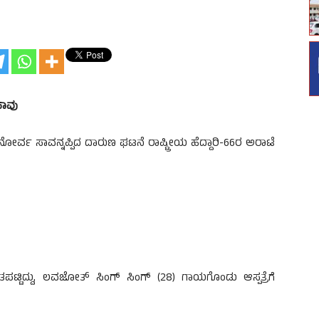
ಸಾವು
ೋರ್ವ ಸಾವನ್ನಪ್ಪಿದ ದಾರುಣ ಘಟನೆ ರಾಷ್ಟ್ರೀಯ ಹೆದ್ದಾರಿ-66ರ ಅರಾಟೆ
ಿದ್ದು, ಲವಜೋತ್ ಸಿಂಗ್ ಸಿಂಗ್ (28) ಗಾಯಗೊಂಡು ಆಸ್ಪತ್ರೆಗೆ