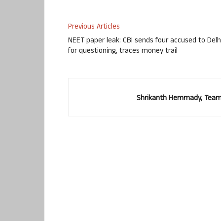
Previous Articles
NEET paper leak: CBI sends four accused to Delh
for questioning, traces money trail
Shrikanth Hemmady, Team