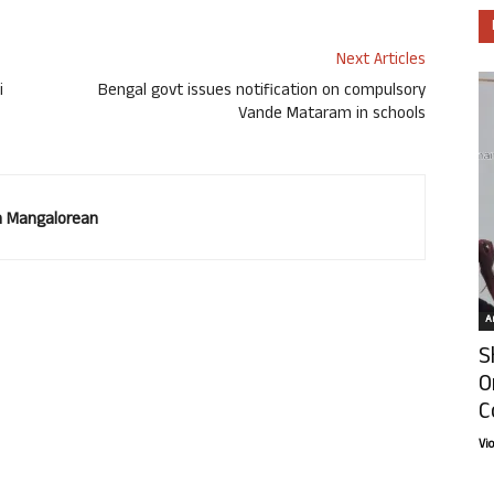
Next Articles
i
Bengal govt issues notification on compulsory
Vande Mataram in schools​
 Mangalorean
Ar
S
O
C
Vi