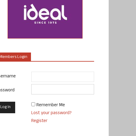
Members Login
sername
assword
Remember Me
Lost your password?
Register