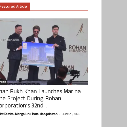
Featured Article
ticle
hah Rukh Khan Launches Marina
ne Project During Rohan
orporation’s 32nd...
-
olet Pereira, Mangaluru. Team Mangalorean.
June 25, 2026