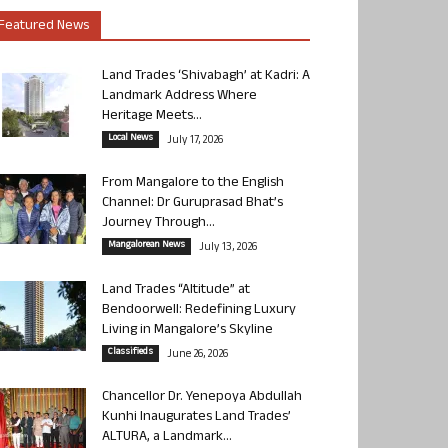
Featured News
Land Trades ‘Shivabagh’ at Kadri: A
Landmark Address Where
Heritage Meets...
Local News
July 17, 2026
From Mangalore to the English
Channel: Dr Guruprasad Bhat’s
Journey Through...
Mangalorean News
July 13, 2026
Land Trades “Altitude” at
Bendoorwell: Redefining Luxury
Living in Mangalore’s Skyline
Classifieds
June 26, 2026
Chancellor Dr. Yenepoya Abdullah
Kunhi Inaugurates Land Trades’
ALTURA, a Landmark...