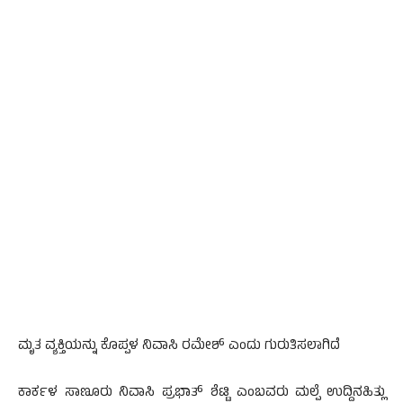
ಮೃತ ವ್ಯಕ್ತಿಯನ್ನು ಕೊಪ್ಪಳ ನಿವಾಸಿ ರಮೇಶ್ ಎಂದು ಗುರುತಿಸಲಾಗಿದೆ
ಕಾರ್ಕಳ ಸಾಣೂರು ನಿವಾಸಿ ಪ್ರಭಾತ್ ಶೆಟ್ಟಿ ಎಂಬವರು ಮಲ್ಪೆ ಉದ್ದಿನಹಿತ್ಲು