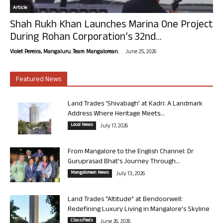
Article
Shah Rukh Khan Launches Marina One Project
During Rohan Corporation’s 32nd...
-
Violet Pereira, Mangaluru. Team Mangalorean.
June 25, 2026
Featured News
Land Trades ‘Shivabagh’ at Kadri: A Landmark
Address Where Heritage Meets...
Local News
July 17, 2026
From Mangalore to the English Channel: Dr
Guruprasad Bhat’s Journey Through...
Mangalorean News
July 13, 2026
Land Trades “Altitude” at Bendoorwell:
Redefining Luxury Living in Mangalore’s Skyline
Classifieds
June 26, 2026