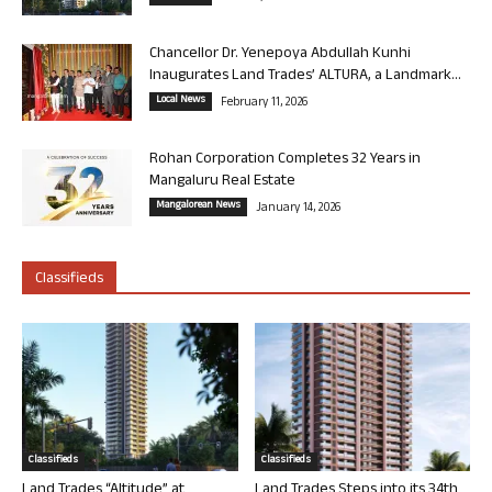
Chancellor Dr. Yenepoya Abdullah Kunhi
Inaugurates Land Trades’ ALTURA, a Landmark...
Local News
February 11, 2026
Rohan Corporation Completes 32 Years in
Mangaluru Real Estate
Mangalorean News
January 14, 2026
Classifieds
Classifieds
Classifieds
Land Trades “Altitude” at
Land Trades Steps into its 34th