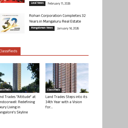
Local News
February 11, 2026
Rohan Corporation Completes 32
Years in Mangaluru Real Estate
Mangalorean News
January 14, 2026
Classifieds
lassifieds
Classifieds
nd Trades “Altitude” at
Land Trades Steps into its
ndoorwell: Redefining
34th Year with a Vision
xury Living in
for...
ngalore’s Skyline