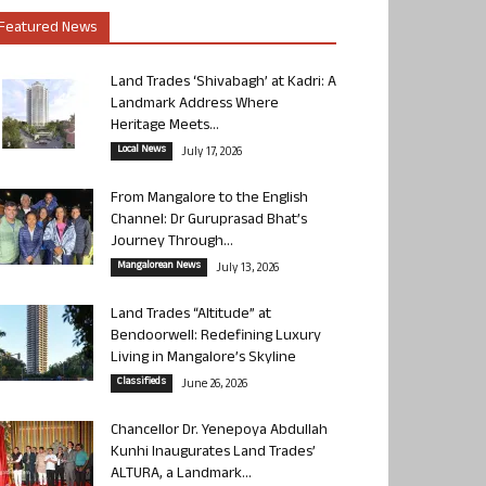
Featured News
Land Trades ‘Shivabagh’ at Kadri: A
Landmark Address Where
Heritage Meets...
Local News
July 17, 2026
From Mangalore to the English
Channel: Dr Guruprasad Bhat’s
Journey Through...
Mangalorean News
July 13, 2026
Land Trades “Altitude” at
Bendoorwell: Redefining Luxury
Living in Mangalore’s Skyline
Classifieds
June 26, 2026
Chancellor Dr. Yenepoya Abdullah
Kunhi Inaugurates Land Trades’
ALTURA, a Landmark...