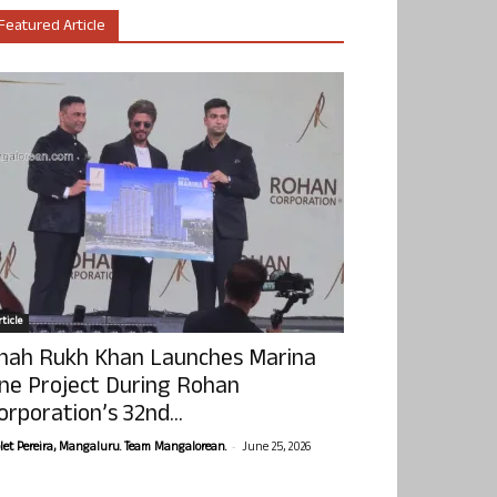
Featured Article
ticle
hah Rukh Khan Launches Marina
ne Project During Rohan
orporation’s 32nd...
-
olet Pereira, Mangaluru. Team Mangalorean.
June 25, 2026