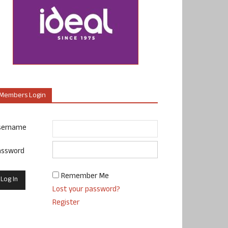
Members Login
sername
assword
Remember Me
Lost your password?
Register