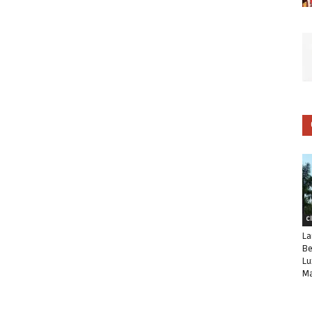
C
La
Be
Lu
Ma