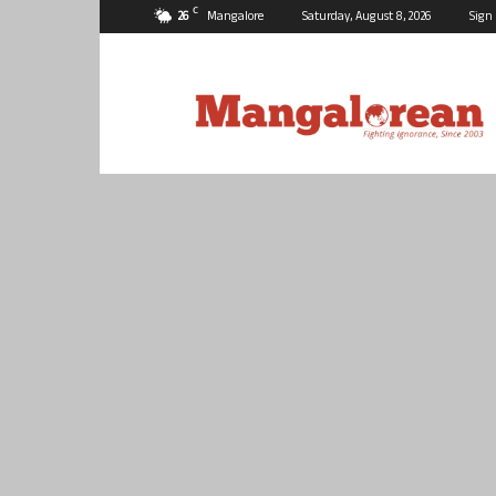
C
26
Mangalore
Saturday, August 8, 2026
Sign 
Mangalorean.com