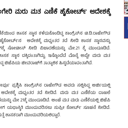
ಶೃಂಗೇರಿ ಮರು ಮತ ಎಣಿಕೆ ಹೈಕೋರ್ಟ್ ಆದೇಶಕ್ಕೆ
ಕೆಯಿಂದ ಶಾಸಕ ಸ್ಥಾನ ಕಳೆದುಕೊಂಡಿದ್ದ ಕಾಂಗ್ರೆಸ್‌ನ ಟಿ.ಡಿ.ರಾಜೇಗೌಡ
ದು, ಹೈಕೋರ್ಟ್‌ನ ಆದೇಶಕ್ಕೆ ಮಧ್ಯಂತರ ತಡೆ ನೀಡಿ ಶಾಸಕ ಸ್ಥಾನವನ್ನು
ೆ ನೋಟೀಸ್‌ ನೀಡಿ ವಿಚಾರಣೆಯನ್ನು ಮೇ.21 ಕ್ಕೆ ಮುಂದೂಡಿದೆ.
ಶಾಸಕ ಸ್ಥಾನ ದಕ್ಕಿದಂತಾಗಿದ್ದು, ಇನ್ನೊಂದೆಡೆ ಮೊನ್ನೆ ಅಷ್ಟೇ ಮರು ಮತ
ದ್ದ ಬಿಜೆಪಿಯ ಜೀವರಾಜ್​​ಗೆ ತಾತ್ಕಾಲಿಕ ಹಿನ್ನಡೆಯಾದಂತಾಗಿದೆ.
ು ಪ್ರಶ್ನಿಸಿ ಕಾಂಗ್ರೆಸ್​​ನ ರಾಜೇಗೌಡ ಅವರು ಸಲ್ಲಿಸಿದ್ದ ಅರ್ಜಿಯಲ್ಲಿ
್ಟ್‌ ಆದೇಶಕ್ಕೆ ಮಧ್ಯಂತರ ತಡೆ ನೀಡಿದೆ. ಮರು ಮತ ಎಣಿಕೆಯ ದಾಖಲೆ
ಯನ್ನು ಮೇ 21ಕ್ಕೆ ಮುಂದೂಡಿದೆ. ಅಂಚೆ ಮತ ಮರು ಎಣಿಕೆಯಲ್ಲಿ ಬಿಜೆಪಿ
ಇದೀಗ ಯಥಾಸ್ಥಿತಿ ಮುಂದುವರಿಸಲು ಸುಪ್ರೀ ಕೋರ್ಟ್‌ ಸೂಚನೆ ನೀಡಿದೆ.
ಮತ್ತೆ ಶಾಸಕರಾಗಿ ಮುಂದುವರಿಯಲಿದ್ದಾರೆ.