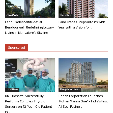
Classifieds
Classifieds
Land Trades “Altitude” at
Land Trades Steps into its 34th
Bendoorwell: Redefining Luxury
Year with a Vision for...
Living in Mangalore’s Skyline
Sponsored
Local News
Mangalorean News
KMC Hospital Successfully
Rohan Corporation Launches
Performs Complex Thyroid
‘Rohan Marina One’ – India’s First
Surgery on 72-Year-Old Patient
All Sea-Facing...
in...