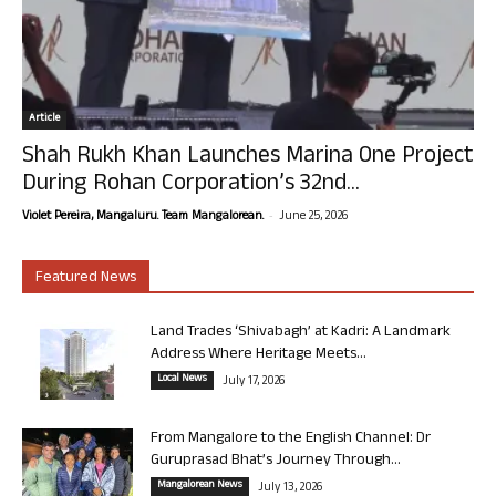
Article
Shah Rukh Khan Launches Marina One Project
During Rohan Corporation’s 32nd...
-
Violet Pereira, Mangaluru. Team Mangalorean.
June 25, 2026
Featured News
Land Trades ‘Shivabagh’ at Kadri: A Landmark
Address Where Heritage Meets...
Local News
July 17, 2026
From Mangalore to the English Channel: Dr
Guruprasad Bhat’s Journey Through...
Mangalorean News
July 13, 2026