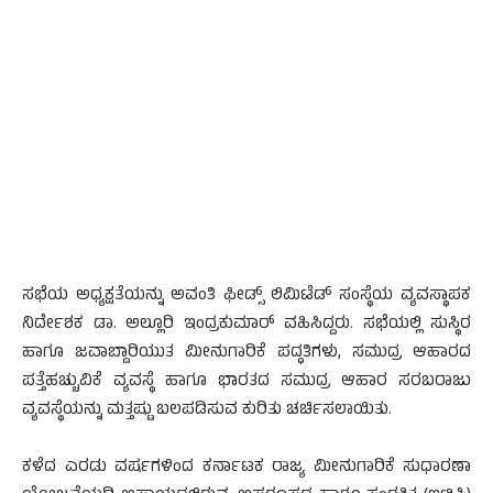
ಸಭೆಯ ಅಧ್ಯಕ್ಷತೆಯನ್ನು ಅವಂತಿ ಫೀಡ್ಸ್ ಲಿಮಿಟೆಡ್ ಸಂಸ್ಥೆಯ ವ್ಯವಸ್ಥಾಪಕ
ನಿರ್ದೇಶಕ ಡಾ. ಅಲ್ಲೂರಿ ಇಂದ್ರಕುಮಾರ್ ವಹಿಸಿದ್ದರು. ಸಭೆಯಲ್ಲಿ ಸುಸ್ಥಿರ
ಹಾಗೂ ಜವಾಬ್ದಾರಿಯುತ ಮೀನುಗಾರಿಕೆ ಪದ್ಧತಿಗಳು, ಸಮುದ್ರ ಆಹಾರದ
ಪತ್ತೆಹಚ್ಚುವಿಕೆ ವ್ಯವಸ್ಥೆ ಹಾಗೂ ಭಾರತದ ಸಮುದ್ರ ಆಹಾರ ಸರಬರಾಜು
ವ್ಯವಸ್ಥೆಯನ್ನು ಮತ್ತಷ್ಟು ಬಲಪಡಿಸುವ ಕುರಿತು ಚರ್ಚಿಸಲಾಯಿತು.
ಕಳೆದ ಎರಡು ವರ್ಷಗಳಿಂದ ಕರ್ನಾಟಕ ರಾಜ್ಯ ಮೀನುಗಾರಿಕೆ ಸುಧಾರಣಾ