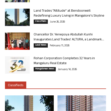
Land Trades “Altitude” at Bendoorwell:
Redefining Luxury Living in Mangalore’s Skyline
Classifieds
June 26, 2026
Chancellor Dr. Yenepoya Abdullah Kunhi
Inaugurates Land Trades’ ALTURA, a Landmark...
Local News
February 11, 2026
Rohan Corporation Completes 32 Years in
Mangaluru Real Estate
Mangalorean News
January 14, 2026
Classifieds