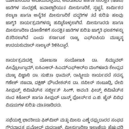
ಯೋಜನೆಯಡಿ ಅಪಾಯದಲ್ಲಿರುವ, ಅಪರೂಪದ ಹಾಗೂ ಸಂರಕ್ಷಿತ (ಇಟಿಪಿ)
ಜಾತಿಗಳ ಸಂರಕ್ಷಣೆ, ಜವಾಬ್ದಾರಿಯುತ ಮೀನುಗಾರಿಕೆ, ಸ್ವಚ್ಛತೆ, ಕಾರ್ಮಿಕರ
ಕಲ್ಯಾಣ ಹಾಗೂ ಅನೈತಿಕ ಮೀನುಗಾರಿಕೆ ಪದ್ಧತಿಗಳ ತಡೆ ಕುರಿತು ಹಲವು
ಜಾಗೃತಿ ಕಾರ್ಯಕ್ರಮಗಳನ್ನು ಹಮ್ಮಿಕೊಳ್ಳಲಾಗಿದೆ. ಮೀನುಗಾರರು ಹಾಗೂ
ಮೀನುಗಾರಿಕಾ ದೋಣಿಗಳಿಗೆ ಸಂರಕ್ಷಿತ ಜಾತಿಗಳ ಕುರಿತು ಜಾಗೃತಿ ಫಲಕಗಳನ್ನು
ವಿತರಿಸಲಾಗಿದೆ ಎಂದು ಕರ್ನಾಟಕ ರಾಜ್ಯ ಎಫ್‌ಐಪಿಯ ಮುಖ್ಯಸ್ಥ
ಉದಯಕುಮಾರ್ ಸಾಲ್ಯಾನ್ ತಿಳಿಸಿದ್ದಾರೆ.
ಕಾರ್ಯಕ್ರಮದಲ್ಲಿ ಯೋಜನಾ ಸಂಯೋಜಕಿ ಡಾ. ನಿಮ್ನುವಲ್
ಪೀವ್ರೋಂಗ್ಗಾಮ್, ಐಸಿಎಆರ್-ಸಿಎಮ್‌ಎಫ್‌ಆರ್‌ಐ ಮಂಗಳೂರು ಕೇಂದ್ರದ
ಮುಖ್ಯ ವಿಜ್ಞಾನಿ ಡಾ. ಸುಜಿತಾ ಥಾಮಸ್, ರಾಷ್ಟ್ರೀಯ ಕಾರ್ಯಪಡೆ ಸದಸ್ಯ
ಗಣೇಶ್ ನಖವಾ, ದಕ್ಷಿಣ್ ಫೌಂಡೇಶನ್‌ನ ಡಾ. ನವೀನ್ ನಂಬೂದ್ರಿ, ದೇವಿ
ಸೀಫುಡ್ಸ್ ಲಿಮಿಟೆಡ್‌ನ ಸರ್ಬ್ಪ್ರೀತ್ ಸಿಂಗ್, ಅವಂತಿ ಫೀಡ್ಸ್ ಲಿಮಿಟೆಡ್‌ನ
ನಂದ ಕಿಶೋರ್ ಹಾಗೂ ಸೀಫುಡ್ ಟಾಸ್ಕ್ ಫೋರ್ಸ್‌ನ ಎ.ಬಿ. ಜೈನ್ ವಿವಿಧ
ವಿಷಯಗಳ ಕುರಿತು ಮಾತನಾಡಿದರು.
ಸಭೆಯಲ್ಲಿ ಭಾರತೀಯ ಫಿಶ್‌ಮಿಲ್ ಮತ್ತು ಮೀನು ಎಣ್ಣೆ ರಫ್ತುದಾರರ ಸಂಘದ
ಗೌರವಾಧ್ಯಕ್ಷ ಪ್ರಮೋದ್ ಮಧ್ವರಾಜ್, ಮೀನುಗಾರಿಕಾ ಇಲಾಖೆಯ ಹೆಚ್ಚುವರಿ