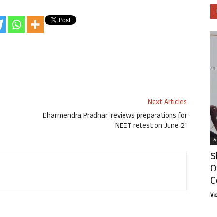
Next Articles
Dharmendra Pradhan reviews preparations for
NEET retest on June 21
Ar
S
O
C
Vi