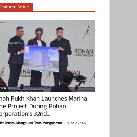
Featured Article
ticle
hah Rukh Khan Launches Marina
ne Project During Rohan
orporation’s 32nd...
-
olet Pereira, Mangaluru. Team Mangalorean.
June 25, 2026