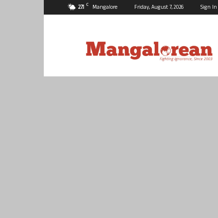
C
27.1
Mangalore
Friday, August 7, 2026
Sign In
Mangalorean.com