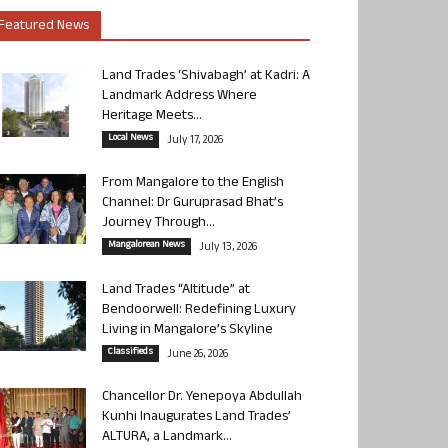
Featured News
Land Trades ‘Shivabagh’ at Kadri: A
Landmark Address Where
Heritage Meets...
Local News
July 17, 2026
From Mangalore to the English
Channel: Dr Guruprasad Bhat’s
Journey Through...
Mangalorean News
July 13, 2026
Land Trades “Altitude” at
Bendoorwell: Redefining Luxury
Living in Mangalore’s Skyline
Classifieds
June 26, 2026
Chancellor Dr. Yenepoya Abdullah
Kunhi Inaugurates Land Trades’
ALTURA, a Landmark...