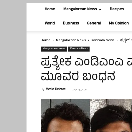
Home
Mangalorean News
Recipes
World
Business
General
My Opinion
Home
Mangalorean News
Kannada News
ಪ್ರತ್ಯ
Mangalorean News
Kannada News
ಪ್ರತ್ಯೇಕ ಎಂಡಿಎಂಎ
ಮೂವರ ಬಂಧನ
By
Media Release
-
June 9, 2026