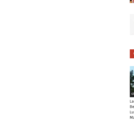
C
La
Be
Lu
Ma