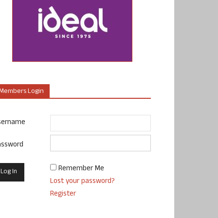
Members Login
sername
assword
Remember Me
Lost your password?
Register