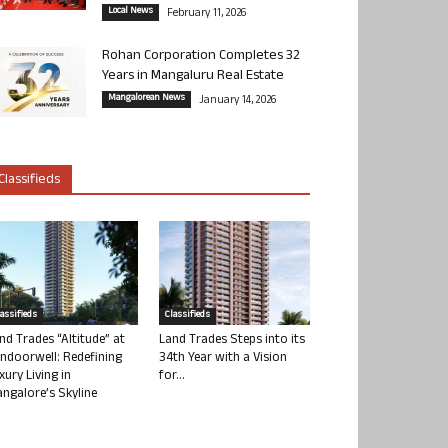
Local News
February 11, 2026
Rohan Corporation Completes 32
Years in Mangaluru Real Estate
Mangalorean News
January 14, 2026
Classifieds
lassifieds
Classifieds
nd Trades “Altitude” at
Land Trades Steps into its
ndoorwell: Redefining
34th Year with a Vision
xury Living in
for...
ngalore’s Skyline