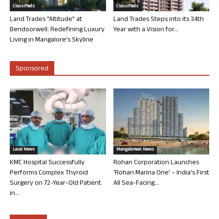
Classifieds
Classifieds
Land Trades “Altitude” at
Land Trades Steps into its 34th
Bendoorwell: Redefining Luxury
Year with a Vision for...
Living in Mangalore’s Skyline
Sponsored
Local News
Mangalorean News
KMC Hospital Successfully
Rohan Corporation Launches
Performs Complex Thyroid
‘Rohan Marina One’ – India’s First
Surgery on 72-Year-Old Patient
All Sea-Facing...
in...