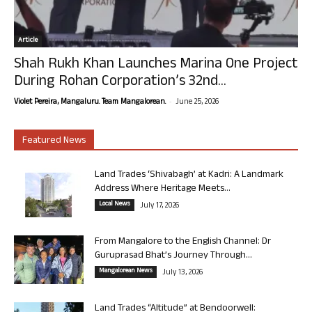
Article
Shah Rukh Khan Launches Marina One Project
During Rohan Corporation’s 32nd...
-
Violet Pereira, Mangaluru. Team Mangalorean.
June 25, 2026
Featured News
Land Trades ‘Shivabagh’ at Kadri: A Landmark
Address Where Heritage Meets...
Local News
July 17, 2026
From Mangalore to the English Channel: Dr
Guruprasad Bhat’s Journey Through...
Mangalorean News
July 13, 2026
Land Trades “Altitude” at Bendoorwell: