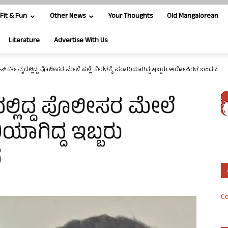
Fit & Fun
Other News
Your Thoughts
Old Mangalorean
Literature
Advertise With Us
ಬೀಟ್ ಕರ್ತವ್ಯದಲ್ಲಿದ್ದ ಪೊಲೀಸರ ಮೇಲೆ ಹಲ್ಲೆ: ಕೇರಳಕ್ಕೆ ಪರಾರಿಯಾಗಿದ್ದ ಇಬ್ಬರು ಆರೋಪಿಗಳ ಬಂಧನ
ಯದಲ್ಲಿದ್ದ ಪೊಲೀಸರ ಮೇಲೆ
ರಿಯಾಗಿದ್ದ ಇಬ್ಬರು
ನ
Co