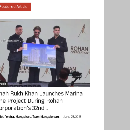
Featured Article
ticle
hah Rukh Khan Launches Marina
ne Project During Rohan
orporation’s 32nd...
-
olet Pereira, Mangaluru. Team Mangalorean.
June 25, 2026