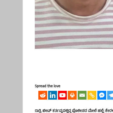
Spread the love
ರಾತ್ರಿ ಬೀಟ್ ಕರ್ತವ್ಯದಲ್ಲಿದ್ದ ಪೊಲೀಸರ ಮೇಲೆ ಹಲ್ಲೆ: 