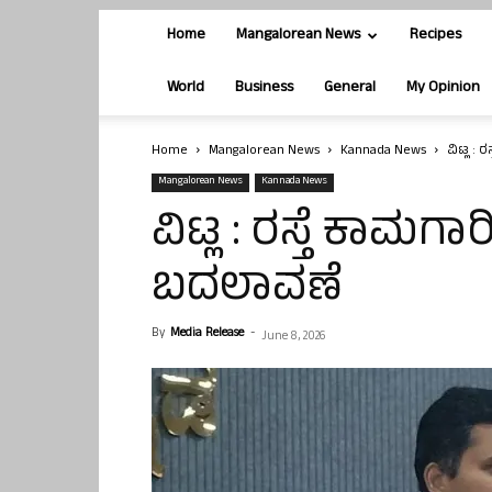
Home
Mangalorean News
Recipes
World
Business
General
My Opinion
Home
Mangalorean News
Kannada News
ವಿಟ್ಲ :
Mangalorean News
Kannada News
ವಿಟ್ಲ : ರಸ್ತೆ ಕಾಮ
ಬದಲಾವಣೆ
By
Media Release
-
June 8, 2026