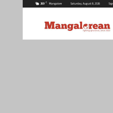
C
26.9
Mangalore
Saturday, August 8, 2026
Sig
Mangalorean.com