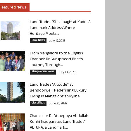
Featured News
Land Trades ‘Shivabagh’ at Kadri: A
Landmark Address Where
Heritage Meets...
Local News
July 17, 2026
From Mangalore to the English
Channel: Dr Guruprasad Bhat’s
Journey Through...
Mangalorean News
July 13, 2026
Land Trades “Altitude” at
Bendoorwell: Redefining Luxury
Living in Mangalore’s Skyline
Classifieds
June 26, 2026
Chancellor Dr. Yenepoya Abdullah
Kunhi Inaugurates Land Trades’
ALTURA, a Landmark...