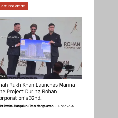
Featured Article
ticle
hah Rukh Khan Launches Marina
ne Project During Rohan
orporation’s 32nd...
-
olet Pereira, Mangaluru. Team Mangalorean.
June 25, 2026