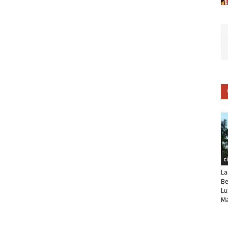
C
La
Be
Lu
Ma