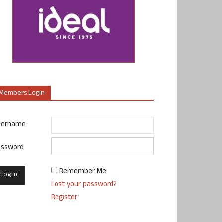
Members Login
sername
assword
Remember Me
Lost your password?
Register