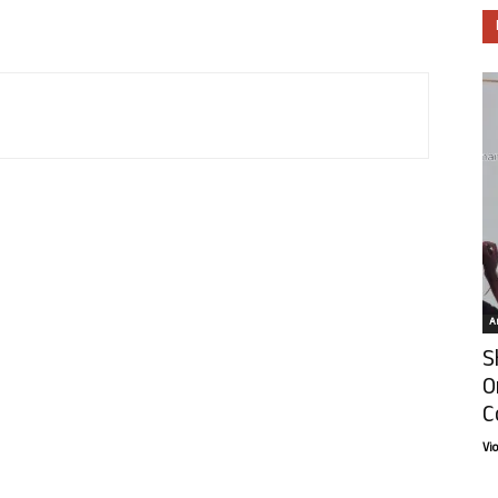
Ar
S
O
C
Vi