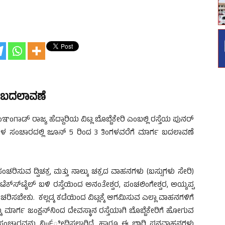
್ಗ ಬದಲಾವಣೆ
ಞಂಗಾಡ್ ರಾಜ್ಯ ಹೆದ್ದಾರಿಯ ವಿಟ್ಲ ಬೊಬ್ಬೆಕೇರಿ ಎಂಬಲ್ಲಿ ರಸ್ತೆಯ ಪುನರ್
ನಗಳ ಸಂಚಾರದಲ್ಲಿ ಜೂನ್ 5 ರಿಂದ 3 ತಿಂಗಳವರೆಗೆ ಮಾರ್ಗ ಬದಲಾವಣೆ
ಂಚರಿಸುವ ದ್ವಿಚಕ್ರ ಮತ್ತು ನಾಲ್ಕು ಚಕ್ರದ ವಾಹನಗಳು (ಬಸ್ಸುಗಳು ಸೇರಿ)
ಟೆಕ್ಸ್‍ಟೈಲ್ ಬಳಿ ರಸ್ತೆಯಿಂದ ಅನಂತೇಶ್ವರ, ಪಂಚಲಿಂಗೇಶ್ವರ, ಅಯ್ಯಪ್ಪ
ಂಚರಿಸಬೇಕು. ಕಲ್ಲಡ್ಕ ಕಡೆಯಿಂದ ವಿಟ್ಲಕ್ಕೆ ಆಗಮಿಸುವ ಎಲ್ಲಾ ವಾಹನಗಳಿಗೆ
 ಮಾರ್ಗ ಜಂಕ್ಷನ್‍ನಿಂದ ದೇವಸ್ಥಾನ ರಸ್ತೆಯಾಗಿ ಬೊಬ್ಬೆಕೇರಿಗೆ ಹೋಗುವ
್ಟ) ಸಂಚಾರವನ್ನು ನಿμÉೀಧಿಸಲಾಗಿದೆ. ಹಾಗೂ ಈ ಭಾರಿ ಘನವಾಹನಗಳು