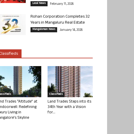
Local News
February 11, 2026
Rohan Corporation Completes 32
Years in Mangaluru Real Estate
Mangalorean News
January 14, 2026
Classifieds
lassifieds
Classifieds
nd Trades “Altitude” at
Land Trades Steps into its
ndoorwell: Redefining
34th Year with a Vision
xury Living in
for...
ngalore’s Skyline