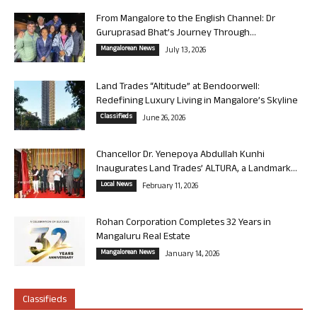
From Mangalore to the English Channel: Dr
Guruprasad Bhat’s Journey Through...
Mangalorean News
July 13, 2026
Land Trades “Altitude” at Bendoorwell:
Redefining Luxury Living in Mangalore’s Skyline
Classifieds
June 26, 2026
Chancellor Dr. Yenepoya Abdullah Kunhi
Inaugurates Land Trades’ ALTURA, a Landmark...
Local News
February 11, 2026
Rohan Corporation Completes 32 Years in
Mangaluru Real Estate
Mangalorean News
January 14, 2026
Classifieds