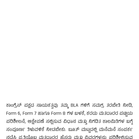
ಕಾಂಗ್ರೆಸ್ ಪಕ್ಷದ ನಾಯಕತ್ವವು ತಮ್ಮ BLA ಗಳಿಗೆ ಸಮಗ್ರ ತರಬೇತಿ ನೀಡಿ,
Form 6, Form 7 ಹಾಗೂ Form 8 ಗಳ ಬಳಕೆ, ಕರಡು ಮತದಾರರ ಪಟ್ಟಿಯ
ಪರಿಶೀಲನೆ, ಆಕ್ಷೇಪಣೆ ಸಲ್ಲಿಸುವ ವಿಧಾನ ಮತ್ತು ನಿಗದಿತ ಕಾಲಮಿತಿಗಳ ಬಗ್ಗೆ
ಸಂಪೂರ್ಣ ತಿಳುವಳಿಕೆ ನೀಡಬೇಕು. ಬೂತ್ ಮಟ್ಟದಲ್ಲಿ ಮನೆಮನೆ ಸಂಪರ್ಕ
ನಡೆಸಿ ಪ್ರತಿಯೊಬ್ಬ ಮತದಾರರ ಹೆಸರು ಮತ್ತು ವಿವರಗಳನ್ನು ಪರಿಶೀಲಿಸುವ