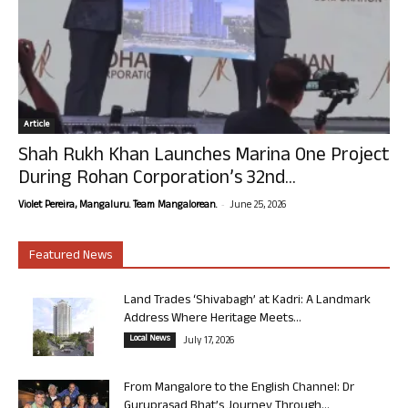
Article
Shah Rukh Khan Launches Marina One Project
During Rohan Corporation’s 32nd...
-
Violet Pereira, Mangaluru. Team Mangalorean.
June 25, 2026
Featured News
Land Trades ‘Shivabagh’ at Kadri: A Landmark
Address Where Heritage Meets...
Local News
July 17, 2026
From Mangalore to the English Channel: Dr
Guruprasad Bhat’s Journey Through...