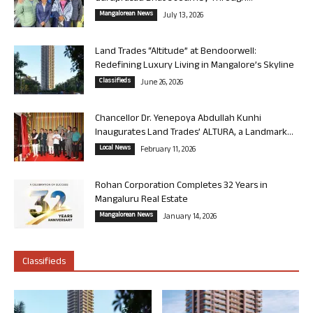
Mangalorean News
July 13, 2026
Land Trades “Altitude” at Bendoorwell:
Redefining Luxury Living in Mangalore’s Skyline
Classifieds
June 26, 2026
Chancellor Dr. Yenepoya Abdullah Kunhi
Inaugurates Land Trades’ ALTURA, a Landmark...
Local News
February 11, 2026
Rohan Corporation Completes 32 Years in
Mangaluru Real Estate
Mangalorean News
January 14, 2026
Classifieds