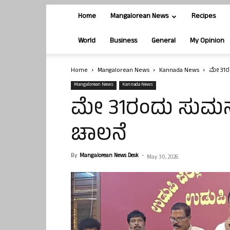
Home
Mangalorean News
Recipes
World
Business
General
My Opinion
Home
Mangalorean News
Kannada News
ಮೇ 31ರ
Mangalorean News
Kannada News
ಮೇ 31ರಂದು ಸುಮನ
ಚಾಲನೆ
By
Mangalorean News Desk
-
May 30, 2026