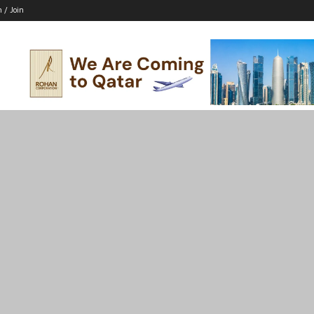
n / Join