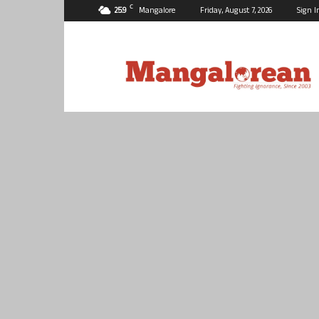
C
25.9
Mangalore
Friday, August 7, 2026
Sign I
Mangalorean.com