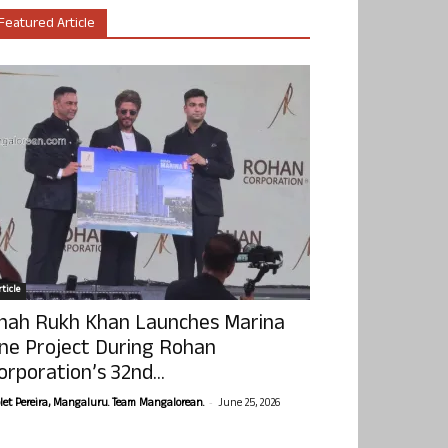
Featured Article
ticle
hah Rukh Khan Launches Marina
ne Project During Rohan
orporation’s 32nd...
-
olet Pereira, Mangaluru. Team Mangalorean.
June 25, 2026