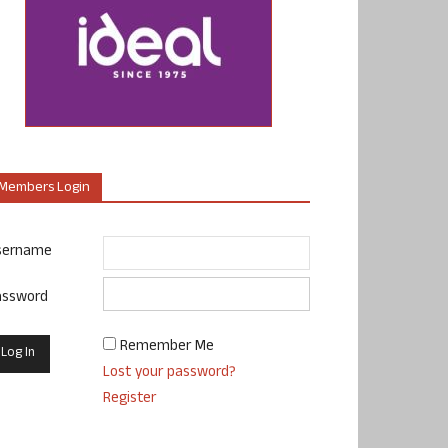
Members Login
sername
assword
Remember Me
Lost your password?
Register