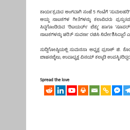
ಕಾರ್ಯಕ್ರಮದ ಅಂಗವಾಗಿ ಸಂಜೆ 5 ಗಂಟೆಗೆ ‘ಸುಮಲಹರಿ’
ಆಯ್ದ ನಾಟಕಗಳ ಗೀತೆಗಳನ್ನು ಕಲಾವಿದರು ಪ್ರಸ್ತುತಪಡಿಸ
ಸಿದ್ಧಗೊಂಡಿರುವ ‘ರಿಟಯರ್ಡ್ ಬೆಕ್ಕು’ ಹಾಗೂ ‘ಸ
ನಾಟಕಗಳನ್ನು ಚರಿತ್ ಸುವರ್ಣ ರಚಿಸಿ ನಿರ್ದೇಶಿಸಿದ್ದಾರೆ
ಸುದ್ದಿಗೋಷ್ಠಿಯಲ್ಲಿ ಸುಮನಸಾ ಅಧ್ಯಕ್ಷ ಪ್ರಕಾಶ್ ಜಿ.
ಬಾಚನಬೈಲು, ಉಪಾಧ್ಯಕ್ಷ ವಿನಯ್ ಕಲ್ಮಾಡಿ ಉಪಸ್ಥಿತರಿದ್ದರ
Spread the love