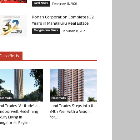
Local News
February 11, 2026
Rohan Corporation Completes 32
Years in Mangaluru Real Estate
Mangalorean News
January 14, 2026
Classifieds
lassifieds
Classifieds
nd Trades “Altitude” at
Land Trades Steps into its
ndoorwell: Redefining
34th Year with a Vision
xury Living in
for...
ngalore’s Skyline