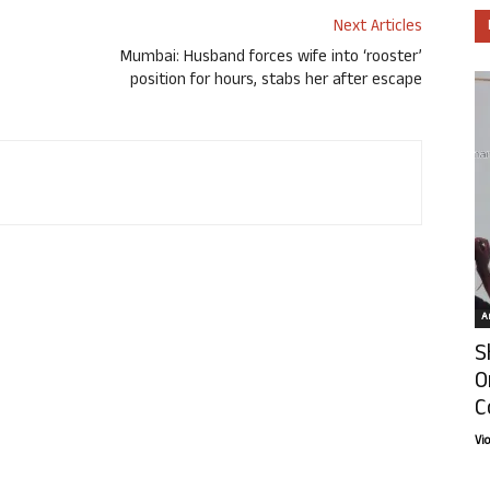
Next Articles
Mumbai: Husband forces wife into ‘rooster’
position for hours, stabs her after escape
Ar
S
O
C
Vi