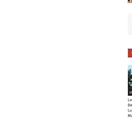
C
La
Be
Lu
Ma