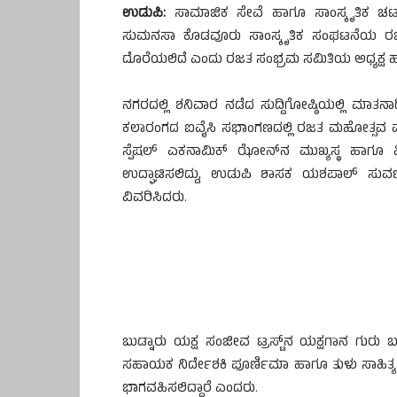
ಉಡುಪಿ:
ಸಾಮಾಜಿಕ ಸೇವೆ ಹಾಗೂ ಸಾಂಸ್ಕೃತಿಕ ಚಟ
ಸುಮನಸಾ ಕೊಡವೂರು ಸಾಂಸ್ಕೃತಿಕ ಸಂಘಟನೆಯ ರಜ
ದೊರೆಯಲಿದೆ ಎಂದು ರಜತ ಸಂಭ್ರಮ ಸಮಿತಿಯ ಅಧ್ಯಕ್ಷ ಹರಿಪ
ನಗರದಲ್ಲಿ ಶನಿವಾರ ನಡೆದ ಸುದ್ದಿಗೋಷ್ಠಿಯಲ್ಲಿ ಮಾತನ
ಕಲಾರಂಗದ ಐವೈಸಿ ಸಭಾಂಗಣದಲ್ಲಿ ರಜತ ಮಹೋತ್ಸವ ವರ
ಸ್ಪೆಷಲ್ ಎಕನಾಮಿಕ್ ಝೋನ್‌ನ ಮುಖ್ಯಸ್ಥ ಹಾಗೂ
ಉದ್ಘಾಟಿಸಲಿದ್ದು, ಉಡುಪಿ ಶಾಸಕ ಯಶಪಾಲ್ ಸು
ವಿವರಿಸಿದರು.
ಬುಡ್ನಾರು ಯಕ್ಷ ಸಂಜೀವ ಟ್ರಸ್ಟ್‌ನ ಯಕ್ಷಗಾನ ಗುರು ಬ
ಸಹಾಯಕ ನಿರ್ದೇಶಕಿ ಪೂರ್ಣಿಮಾ ಹಾಗೂ ತುಳು ಸಾಹಿತ್ಯ
ಭಾಗವಹಿಸಲಿದ್ದಾರೆ ಎಂದರು.