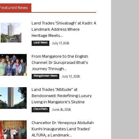
Featured News
Land Trades ‘Shivabagh’ at Kadri: A
Landmark Address Where
Heritage Meets...
Local News
July 17, 2026
From Mangalore to the English
Channel: Dr Guruprasad Bhat’s
Journey Through...
Mangalorean News
July 13, 2026
Land Trades “Altitude” at
Bendoorwell: Redefining Luxury
Living in Mangalore’s Skyline
Classifieds
June 26, 2026
Chancellor Dr. Yenepoya Abdullah
Kunhi Inaugurates Land Trades’
ALTURA, a Landmark...