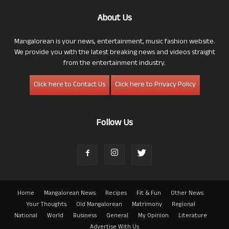
About Us
Mangalorean is your news, entertainment, music fashion website.
We provide you with the latest breaking news and videos straight
from the entertainment industry.
Click here to Contact Us
Click here to Privacy Policy
Follow Us
Home
Mangalorean News
Recipes
Fit & Fun
Other News
Your Thoughts
Old Mangalorean
Matrimony
Regional
National
World
Business
General
My Opinion
Literature
Advertise With Us