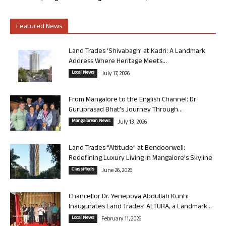
Featured News
Land Trades ‘Shivabagh’ at Kadri: A Landmark
Address Where Heritage Meets...
Local News
July 17, 2026
From Mangalore to the English Channel: Dr
Guruprasad Bhat’s Journey Through...
Mangalorean News
July 13, 2026
Land Trades “Altitude” at Bendoorwell:
Redefining Luxury Living in Mangalore’s Skyline
Classifieds
June 26, 2026
Chancellor Dr. Yenepoya Abdullah Kunhi
Inaugurates Land Trades’ ALTURA, a Landmark...
Local News
February 11, 2026