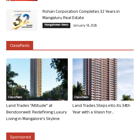
Rohan Corporation Completes 32 Years in
Mangaluru Real Estate
Mangalorean News
January 14, 2026
Classifieds
Classifieds
Classifieds
Land Trades “Altitude” at
Land Trades Steps into its 34th
Bendoorwell: Redefining Luxury
Year with a Vision for...
Living in Mangalore’s Skyline
Sponsored