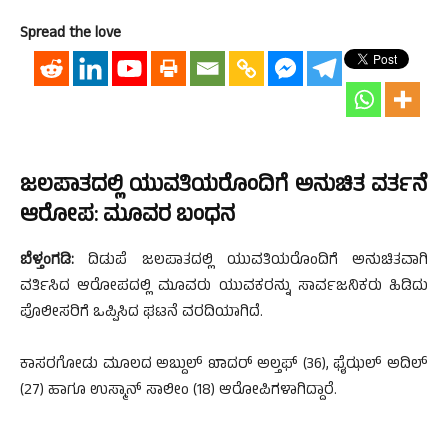
Spread the love
ಜಲಪಾತದಲ್ಲಿ ಯುವತಿಯರೊಂದಿಗೆ ಅನುಚಿತ ವರ್ತನೆ
ಆರೋಪ: ಮೂವರ ಬಂಧನ
ಬೆಳ್ತಂಗಡಿ:
ದಿಡುಪೆ ಜಲಪಾತದಲ್ಲಿ ಯುವತಿಯರೊಂದಿಗೆ ಅನುಚಿತವಾಗಿ
ವರ್ತಿಸಿದ ಆರೋಪದಲ್ಲಿ ಮೂವರು ಯುವಕರನ್ನು ಸಾರ್ವಜನಿಕರು ಹಿಡಿದು
ಪೊಲೀಸರಿಗೆ ಒಪ್ಪಿಸಿದ ಘಟನೆ ವರದಿಯಾಗಿದೆ.
ಕಾಸರಗೋಡು ಮೂಲದ ಅಬ್ದುಲ್ ಖಾದರ್ ಅಲ್ತಫ್ (36), ಫೈಝಲ್ ಅದಿಲ್
(27) ಹಾಗೂ ಉಸ್ಮಾನ್ ಸಾಲೀಂ (18) ಆರೋಪಿಗಳಾಗಿದ್ದಾರೆ.