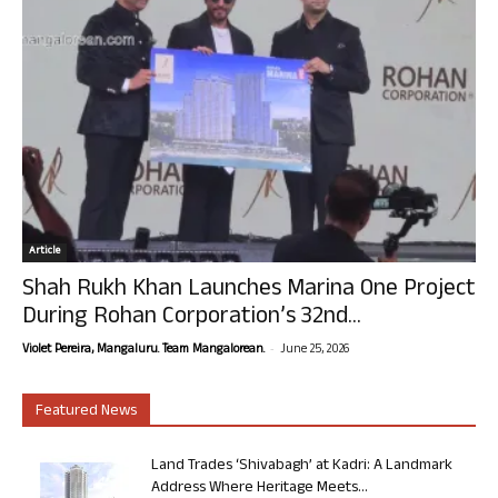
Article
Shah Rukh Khan Launches Marina One Project
During Rohan Corporation’s 32nd...
-
Violet Pereira, Mangaluru. Team Mangalorean.
June 25, 2026
Featured News
Land Trades ‘Shivabagh’ at Kadri: A Landmark
Address Where Heritage Meets...