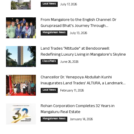
Local News
July 17, 2026
From Mangalore to the English Channel: Dr
Guruprasad Bhat’s Journey Through...
Mangalorean News
July 13, 2026
Land Trades “Altitude” at Bendoorwell:
Redefining Luxury Living in Mangalore’s Skyline
Classifieds
June 26, 2026
Chancellor Dr. Yenepoya Abdullah Kunhi
Inaugurates Land Trades’ ALTURA, a Landmark...
Local News
February 11, 2026
Rohan Corporation Completes 32 Years in
Mangaluru Real Estate
Mangalorean News
January 14, 2026