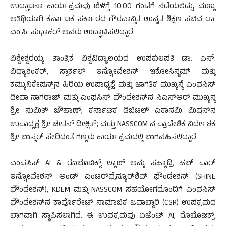
ಉದ್ಘಾಟನಾ ಕಾರ್ಯಕ್ರಮವು ಬೆಳಿಗ್ಗೆ 10:00 ಗಂಟೆಗೆ ನಡೆಯಲಿದ್ದು, ಮುಖ್ಯ
ಅತಿಥಿಯಾಗಿ ಕರ್ನಾಟಕ ಸರ್ಕಾರದ ಗೌರವಾನ್ವಿತ ಉನ್ನತ ಶಿಕ್ಷಣ ಸಚಿವ ಡಾ.
ಎಂ.ಸಿ. ಸುಧಾಕರ್ ಅವರು ಉದ್ಘಾಟಿಸಲಿದ್ದಾರೆ.
ವಿಶ್ವೇಶ್ವರಯ್ಯ ತಾಂತ್ರಿಕ ವಿಶ್ವವಿದ್ಯಾಲಯದ ಉಪಕುಲಪತಿ ಡಾ. ಎಸ್.
ವಿದ್ಯಾಶಂಕರ್, ಸ್ಪಾರ್ಕಲ್ ಇನ್ನೋವೇಶನ್ ಇಕೋಸಿಸ್ಟಮ್ ಮತ್ತು
ಕಮ್ಯುನಿಕೇಷನ್ಸ್‌ನ ಹಿರಿಯ ಉಪಾಧ್ಯಕ್ಷೆ ಮತ್ತು ಜಾಗತಿಕ ಮುಖ್ಯಸ್ಥೆ ಎಂಫಸಿಸ್
ದೀಪಾ ನಾಗರಾಜ್ ಮತ್ತು ಎಂಫಸಿಸ್ ಫೌಂಡೇಶನ್‌ನ ಸಿಎಸ್‌ಆರ್ ಮುಖ್ಯಸ್ಥ
ಶ್ರೀ ಸುಮಿತ್ ಚೌಹಾಣ್; ಕರ್ನಾಟಕ ಡಿಜಿಟಲ್ ಎಕಾನಮಿ ಮಿಷನ್‌ನ
ಉಪಾಧ್ಯಕ್ಷ ಶ್ರೀ ಚೇತನ್ ದೀಕ್ಷಿತ್; ಮತ್ತು NASSCOM ನ ಪ್ರಾದೇಶಿಕ ನಿರ್ದೇಶಕ
ಶ್ರೀ ಭಾಸ್ಕರ್ ಸೇರಿದಂತೆ ಗಣ್ಯರು ಕಾರ್ಯಕ್ರಮದಲ್ಲಿ ಭಾಗವಹಿಸಲಿದ್ದಾರೆ.
ಎಂಫಸಿಸ್ AI & ರೊಬೊಟಿಕ್ಸ್ ಲ್ಯಾಬ್ ಅನ್ನು ಸಹ್ಯಾದ್ರಿ ಹಬ್ ಫಾರ್
ಇನ್ನೋವೇಶನ್ ಅಂಡ್ ಎಂಟರ್‌ಪ್ರೆನ್ಯೂರ್‌ಶಿಪ್ ಫೌಂಡೇಶನ್ (SHINE
ಫೌಂಡೇಶನ್), KDEM ಮತ್ತು NASSCOM ಸಹಯೋಗದೊಂದಿಗೆ ಎಂಫಸಿಸ್
ಫೌಂಡೇಶನ್‌ನ ಕಾರ್ಪೊರೇಟ್ ಸಾಮಾಜಿಕ ಜವಾಬ್ದಾರಿ (CSR) ಉಪಕ್ರಮದ
ಭಾಗವಾಗಿ ಸ್ಥಾಪಿಸಲಾಗಿದೆ. ಈ ಉಪಕ್ರಮವು ಏಜೆಂಟ್ AI, ರೊಬೊಟಿಕ್ಸ್,