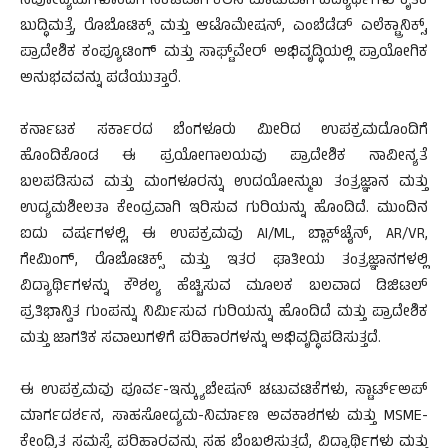
ನವೋದ್ಯಮಗಳೊಂದಿಗೆ ನಿಕಟವಾಗಿ ಕೆಲಸ ಮಾಡುವಾಗ ವಿದ್ಯಾರ್ಥಿಗಳು ಕೃತಕ
ಬುದ್ಧಿಮತ್ತೆ, ರೊಬೊಟಿಕ್ಸ್ ಮತ್ತು ಆಟೊಮೇಷನ್, ಎಂಬೆಡೆಡ್ ಎಲೆಕ್ಟ್ರಾನಿಕ್ಸ್,
ಪ್ರಾದೇಶಿಕ ಕಂಪ್ಯೂಟಿಂಗ್ ಮತ್ತು ಸಾಫ್ಟ್‌ವೇರ್ ಅಭಿವೃದ್ಧಿಯಲ್ಲಿ ಪ್ರಾಯೋಗಿಕ
ಅನುಭವವನ್ನು ಪಡೆಯುತ್ತಾರೆ.
ಕರ್ನಾಟಕ ಸರ್ಕಾರದ ಬೆಂಗಳೂರು ಮೀರಿದ ಉಪಕ್ರಮದೊಂದಿಗೆ
ಹೊಂದಿಕೊಂಡ ಈ ಪ್ರಯೋಗಾಲಯವು ಪ್ರಾದೇಶಿಕ ನಾವೀನ್ಯತೆ
ಬಲಪಡಿಸುವ ಮತ್ತು ಮಂಗಳೂರನ್ನು ಉದಯೋನ್ಮುಖ ತಂತ್ರಜ್ಞಾನ ಮತ್ತು
ಉದ್ಯಮಶೀಲತಾ ಕೇಂದ್ರವಾಗಿ ಇರಿಸುವ ಗುರಿಯನ್ನು ಹೊಂದಿದೆ. ಮುಂದಿನ
ಐದು ವರ್ಷಗಳಲ್ಲಿ, ಈ ಉಪಕ್ರಮವು AI/ML, ಬ್ಲಾಕ್‌ಚೈನ್, AR/VR,
ಗೇಮಿಂಗ್, ರೊಬೊಟಿಕ್ಸ್ ಮತ್ತು ಇತರ ಘಾತೀಯ ತಂತ್ರಜ್ಞಾನಗಳಲ್ಲಿ
ವಿದ್ಯಾರ್ಥಿಗಳನ್ನು ಕೌಶಲ್ಯ ಹೆಚ್ಚಿಸುವ ಮೂಲಕ ಬಲವಾದ ಡಿಜಿಟಲ್
ಪ್ರತಿಭಾನ್ವಿತ ಗುಂಪನ್ನು ನಿರ್ಮಿಸುವ ಗುರಿಯನ್ನು ಹೊಂದಿದೆ ಮತ್ತು ಪ್ರಾದೇಶಿಕ
ಮತ್ತು ಜಾಗತಿಕ ಸವಾಲುಗಳಿಗೆ ಪರಿಹಾರಗಳನ್ನು ಅಭಿವೃದ್ಧಿಪಡಿಸುತ್ತದೆ.
ಈ ಉಪಕ್ರಮವು ಪೂರ್ವ-ಇನ್ಕ್ಯುಬೇಷನ್ ಚಟುವಟಿಕೆಗಳು, ಸ್ಟಾರ್ಟ್‌ಅಪ್
ಮಾರ್ಗದರ್ಶನ, ಸಾಹಸೋದ್ಯಮ-ನಿರ್ಮಾಣ ಅವಕಾಶಗಳು ಮತ್ತು MSME-
ಕೇಂದ್ರಿತ ಸಮಸ್ಯೆ ಪರಿಹಾರವನ್ನು ಸಹ ಬೆಂಬಲಿಸುತ್ತದೆ, ವಿದ್ಯಾರ್ಥಿಗಳು ಮತ್ತು