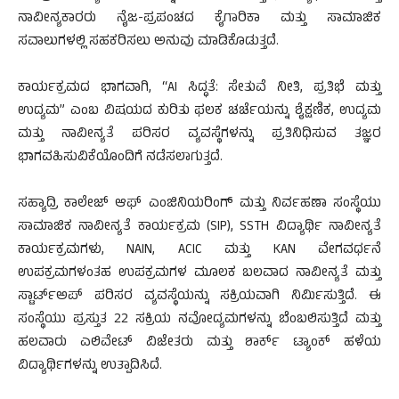
ನಾವೀನ್ಯಕಾರರು ನೈಜ-ಪ್ರಪಂಚದ ಕೈಗಾರಿಕಾ ಮತ್ತು ಸಾಮಾಜಿಕ
ಸವಾಲುಗಳಲ್ಲಿ ಸಹಕರಿಸಲು ಅನುವು ಮಾಡಿಕೊಡುತ್ತದೆ.
ಕಾರ್ಯಕ್ರಮದ ಭಾಗವಾಗಿ, “AI ಸಿದ್ಧತೆ: ಸೇತುವೆ ನೀತಿ, ಪ್ರತಿಭೆ ಮತ್ತು
ಉದ್ಯಮ” ಎಂಬ ವಿಷಯದ ಕುರಿತು ಫಲಕ ಚರ್ಚೆಯನ್ನು ಶೈಕ್ಷಣಿಕ, ಉದ್ಯಮ
ಮತ್ತು ನಾವೀನ್ಯತೆ ಪರಿಸರ ವ್ಯವಸ್ಥೆಗಳನ್ನು ಪ್ರತಿನಿಧಿಸುವ ತಜ್ಞರ
ಭಾಗವಹಿಸುವಿಕೆಯೊಂದಿಗೆ ನಡೆಸಲಾಗುತ್ತದೆ.
ಸಹ್ಯಾದ್ರಿ ಕಾಲೇಜ್ ಆಫ್ ಎಂಜಿನಿಯರಿಂಗ್ ಮತ್ತು ನಿರ್ವಹಣಾ ಸಂಸ್ಥೆಯು
ಸಾಮಾಜಿಕ ನಾವೀನ್ಯತೆ ಕಾರ್ಯಕ್ರಮ (SIP), SSTH ವಿದ್ಯಾರ್ಥಿ ನಾವೀನ್ಯತೆ
ಕಾರ್ಯಕ್ರಮಗಳು, NAIN, ACIC ಮತ್ತು KAN ವೇಗವರ್ಧನೆ
ಉಪಕ್ರಮಗಳಂತಹ ಉಪಕ್ರಮಗಳ ಮೂಲಕ ಬಲವಾದ ನಾವೀನ್ಯತೆ ಮತ್ತು
ಸ್ಟಾರ್ಟ್‌ಅಪ್ ಪರಿಸರ ವ್ಯವಸ್ಥೆಯನ್ನು ಸಕ್ರಿಯವಾಗಿ ನಿರ್ಮಿಸುತ್ತಿದೆ. ಈ
ಸಂಸ್ಥೆಯು ಪ್ರಸ್ತುತ 22 ಸಕ್ರಿಯ ನವೋದ್ಯಮಗಳನ್ನು ಬೆಂಬಲಿಸುತ್ತಿದೆ ಮತ್ತು
ಹಲವಾರು ಎಲಿವೇಟ್ ವಿಜೇತರು ಮತ್ತು ಶಾರ್ಕ್ ಟ್ಯಾಂಕ್ ಹಳೆಯ
ವಿದ್ಯಾರ್ಥಿಗಳನ್ನು ಉತ್ಪಾದಿಸಿದೆ.