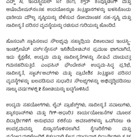
ಎಡ್ಜ್ AI, ಇಂಡಸ್ಟ್ರಿಯಲ್ IoT (IIoT), ಕ್ಲೌಡ್ ಕಂಪ್ಯೂಟಿಂಗ್ ಮತ್ತು
ಆಟೊಮೇಷನ್‌ನಂತಹ ಉದಯೋನ್ಮುಖ ತಂತ್ರಜ್ಞಾನಗಳನ್ನು ಬಳಸಿಕೊಂಡು
ಘಾತೀಯ ಮೌಲ್ಯ ಸೃಷ್ಟಿಯನ್ನು ಬೆಳೆಸುವ ರೋಮಾಂಚಕ ಸಹ-ಸೃಷ್ಟಿ ಮತ್ತು
ನಾವೀನ್ಯತೆ ಪರಿಸರ ವ್ಯವಸ್ಥೆಯನ್ನು ರಚಿಸುವ ಗುರಿಯನ್ನು ಹೊಂದಿದೆ.
ಹೊಸದಾಗಿ ಸ್ಥಾಪಿಸಲಾದ ಸೌಲಭ್ಯವು ಸಹ್ಯಾದ್ರಿಯ ವಿಶಾಲವಾದ ಇಂಡಸ್ಟ್ರಿ-
ಇಂಟಿಗ್ರೇಟೆಡ್ ವರ್ಕ್‌ಸ್ಪೇಸಸ್ ಇನಿಶಿಯೇಟಿವ್‌ನ ಪ್ರಮುಖ ಭಾಗವಾಗಿದೆ,
ಇದು ಶೈಕ್ಷಣಿಕ, ಉದ್ಯಮ ಮತ್ತು ನಾವೀನ್ಯತೆಗಳನ್ನು ಸೇತುವೆ ಮಾಡುವತ್ತ
ಗಮನಹರಿಸುತ್ತದೆ. ಎಂಫಸಿಸ್ ಫೌಂಡೇಶನ್ ಉದ್ಯಮ-ಸಿದ್ಧ ಪ್ರತಿಭೆ,
ನಾವೀನ್ಯತೆ, ಸ್ಟಾರ್ಟ್‌ಅಪ್‌ಗಳು ಮತ್ತು ಪ್ರಾದೇಶಿಕ ತಂತ್ರಜ್ಞಾನ ಪರಿಸರ
ವ್ಯವಸ್ಥೆಗಳನ್ನು ಬಲಪಡಿಸುವ ಸುಧಾರಿತ ಸೌಲಭ್ಯಗಳನ್ನು ಅಭಿವೃದ್ಧಿಪಡಿಸಲು
ನಾಲ್ಕು ವರ್ಷಗಳಲ್ಲಿ ₹2 ಕೋಟಿಯನ್ನು ಬದ್ಧಗೊಳಿಸಿದೆ.
ಉದ್ಯಮ ಸಹಯೋಗಗಳು, ಲೈವ್ ಪ್ರಾಜೆಕ್ಟ್‌ಗಳು, ನಾವೀನ್ಯತೆ ಸವಾಲುಗಳು,
ಹ್ಯಾಕಥಾನ್‌ಗಳು ಮತ್ತು ಗಿಗ್-ಆಧಾರಿತ ಕಾರ್ಯಯೋಜನೆಗಳ ಮೂಲಕ
ವಿದ್ಯಾರ್ಥಿಗಳಿಗೆ ಅನುಭವದ ಕಲಿಕೆಯ ಅವಕಾಶಗಳನ್ನು ಒದಗಿಸಲು ಈ
ಉಪಕ್ರಮವನ್ನು ವಿನ್ಯಾಸಗೊಳಿಸಲಾಗಿದೆ. ಕೈಗಾರಿಕೆಗಳು ಮತ್ತು