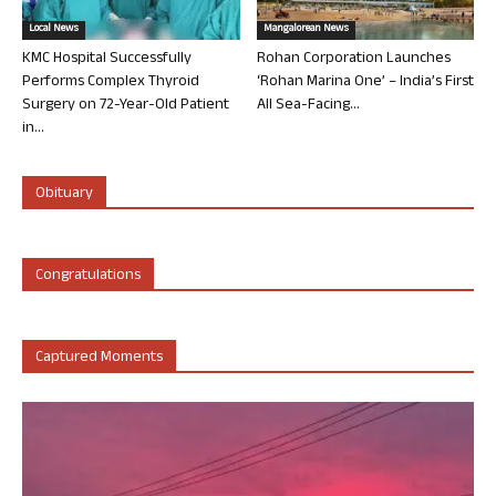
Local News
Mangalorean News
KMC Hospital Successfully
Rohan Corporation Launches
Performs Complex Thyroid
‘Rohan Marina One’ – India’s First
Surgery on 72-Year-Old Patient
All Sea-Facing...
in...
Obituary
Congratulations
Captured Moments