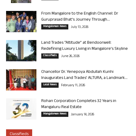
From Mangalore to the English Channel: Dr
Guruprasad Bhat’s Journey Through...
Mangalorean News
July 13, 2026
Land Trades “Altitude” at Bendoorwell:
Redefining Luxury Living in Mangalore’s Skyline
Classifieds
June 26, 2026
Chancellor Dr. Yenepoya Abdullah Kunhi
Inaugurates Land Trades’ ALTURA, a Landmark...
Local News
February 11, 2026
Rohan Corporation Completes 32 Years in
Mangaluru Real Estate
Mangalorean News
January 14, 2026
Classifieds