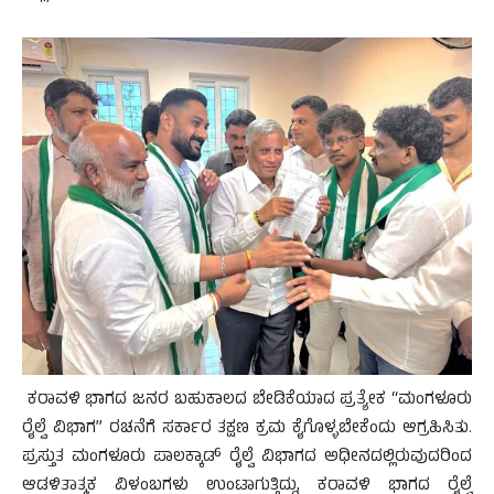
ಕರಾವಳಿ ಭಾಗದ ಜನರ ಬಹುಕಾಲದ ಬೇಡಿಕೆಯಾದ ಪ್ರತ್ಯೇಕ “ಮಂಗಳೂರು
ರೈಲ್ವೆ ವಿಭಾಗ” ರಚನೆಗೆ ಸರ್ಕಾರ ತಕ್ಷಣ ಕ್ರಮ ಕೈಗೊಳ್ಳಬೇಕೆಂದು ಆಗ್ರಹಿಸಿತು.
ಪ್ರಸ್ತುತ ಮಂಗಳೂರು ಪಾಲಕ್ಕಾಡ್ ರೈಲ್ವೆ ವಿಭಾಗದ ಅಧೀನದಲ್ಲಿರುವುದರಿಂದ
ಆಡಳಿತಾತ್ಮಕ ವಿಳಂಬಗಳು ಉಂಟಾಗುತ್ತಿದ್ದು, ಕರಾವಳಿ ಭಾಗದ ರೈಲ್ವೆ