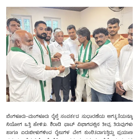
ಬೆಂಗಳೂರು–ಮಂಗಳೂರು ರೈಲ್ವೆ ಸಂಪರ್ಕದ ಸುಧಾರಣೆಯ ಅಗತ್ಯತೆಯನ್ನೂ
ನಿಯೋಗ ಒತ್ತಿ ಹೇಳಿತು. ಶಿರಾಡಿ ಘಾಟ್ ವಿಭಾಗದಲ್ಲಿನ ತೀವ್ರ ತಿರುವುಗಳು
ಹಾಗೂ ಏರುಬೀಳುಗಳಿಂದ ರೈಲುಗಳ ವೇಗ ಕುಂಠಿತವಾಗುತ್ತಿದ್ದು ಪ್ರಯಾಣ