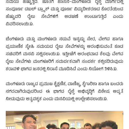
ಸಮಯ ಹೆಚ್ಚುತ್ತಿದೆ. ಜೊತೆಗೆ ಹಾಸನ–ಮಂಗಳೂರು ರೈಲ್ವೆ ಮಾರ್ಗದಲ್ಲಿ
ಸಂಪೂರ್ಣ ಡಬಲ್ ಟ್ರ್ಯಾಕ್ ಮತ್ತು ಪೂರ್ಣ ವಿದ್ಯುದೀಕರಣದ ಕೊರತೆಯಿಂದ
ಹೆಚ್ಚುವರಿ ರೈಲು ಸೇವೆಗಳಿಗೆ ಅಡಚಣೆ ಉಂಟಾಗುತ್ತಿದೆ ಎಂದು
ವಿವರಿಸಲಾಯಿತು.
ಬೆಂಗಳೂರು ಮತ್ತು ಮಂಗಳೂರು ನಡುವೆ ಇನ್ನಷ್ಟು ನೇರ, ವೇಗದ ಹಾಗೂ
ಪ್ರಯಾಣಿಕ ಸ್ನೇಹಿ ಸಮಯದ ರೈಲು ಸೇವೆಗಳನ್ನು ಆರಂಭಿಸುವಂತೆ ಕೂಡ
ಸಚಿವರಿಗೆ ಮನವಿ ಸಲ್ಲಿಸಲಾಯಿತು. ಇತ್ತೀಚೆಗೆ ಆರಂಭವಾದ ಕೆಲವು ವೇಗದ
ರೈಲು ಸೇವೆಗಳು ಮಂಗಳೂರಿಗೆ ಸಮರ್ಪಕವಾಗಿ ಸಂಪರ್ಕ ಕಲ್ಪಿಸದಿರುವುದು
ಕರಾವಳಿ ಭಾಗದ ಜನರಲ್ಲಿ ನಿರಾಸೆ ಮೂಡಿಸಿದೆ ಎಂದು ನಿಯೋಗ ತಿಳಿಸಿತು.
ಮಂಗಳೂರು ರಾಜ್ಯದ ಪ್ರಮುಖ ಶೈಕ್ಷಣಿಕ, ವಾಣಿಜ್ಯ, ಕೈಗಾರಿಕಾ ಹಾಗೂ ಬಂದರು
ನಗರವಾಗಿರುವುದರಿಂದ ಈ ಭಾಗದ ರೈಲ್ವೆ ಅಭಿವೃದ್ಧಿಗೆ ವಿಶೇಷ ಆದ್ಯತೆ
ನೀಡುವುದು ಅತ್ಯವಶ್ಯಕ ಎಂದು ಮನವಿಯಲ್ಲಿ ಉಲ್ಲೇಖಿಸಲಾಯಿತು.