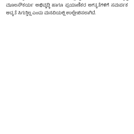
ಮೂಲಸೌಕರ್ಯ ಅಭಿವೃದ್ಧಿ ಹಾಗೂ ಪ್ರಯಾಣಿಕರ ಅಗತ್ಯತೆಗಳಿಗೆ ಸಮರ್ಪಕ
ಆದ್ಯತೆ ಸಿಗುತ್ತಿಲ್ಲ ಎಂದು ಮನವಿಯಲ್ಲಿ ಉಲ್ಲೇಖಿಸಲಾಗಿದೆ.