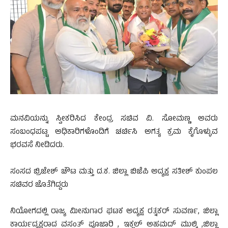
ಮನವಿಯನ್ನು ಸ್ವೀಕರಿಸಿದ ಕೇಂದ್ರ ಸಚಿವ ವಿ. ಸೋಮಣ್ಣ ಅವರು
ಸಂಬಂಧಪಟ್ಟ ಅಧಿಕಾರಿಗಳೊಂದಿಗೆ ಚರ್ಚಿಸಿ ಅಗತ್ಯ ಕ್ರಮ ಕೈಗೊಳ್ಳುವ
ಭರವಸೆ ನೀಡಿದರು.
ಸಂಸದ ಬ್ರಿಜೇಶ್ ಚೌಟ ಮತ್ತು ದ.ಕ. ಜಿಲ್ಲಾ ಬಿಜೆಪಿ ಅದ್ಯಕ್ಷ ಸತೀಶ್ ಕುಂಪಲ
ಸಚಿವರ ಜೊತೆಗಿದ್ದರು
ನಿಯೋಗದಲ್ಲಿ ರಾಜ್ಯ ಮೀನುಗಾರ ಘಟಕ ಅದ್ಯಕ್ಷ ರತ್ನಕರ್ ಸುವರ್ಣ, ಜಿಲ್ಲಾ
ಕಾರ್ಯದ್ಯಕ್ಷರಾದ ವಸಂತ್ ಪೂಜಾರಿ , ಇಕ್ಬಲ್ ಅಹಮದ್ ಮುಲ್ಕಿ ,ಜಿಲ್ಲಾ