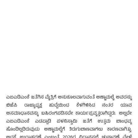
ಎಐಎಡಿಎಂಕೆ ಜತೆಗಿನ ಮೈತ್ರಿಗೆ ಅನುಕೂಲವಾಗುವಂತೆ ಅಣ್ಣಾಮಲೈ ಅವರನ್ನು
ಬಿಜೆಪಿ ರಾಜ್ಯಾಧ್ಯಕ್ಷ ಹುದ್ದೆಯಿಂದ ಕೆಳಗಿಳಿಸಿದ ನಂತರ ಯಾವ
ಅಸಮಾಧಾನವನ್ನು ಬಹಿರಂಗಪಡಿಸದೇ ಕಾರ್ಯಪ್ರವೃತ್ತರಾಗಿದ್ದರು. ಅಲ್ಲದೇ
ಎಐಎಡಿಎಂಕೆ ಎಡಪ್ಪಾಡಿ ಪಳನಿಸ್ವಾಮಿ ಜತೆಗೆ ಉತ್ತಮ ಬಾಂಧವ್ಯ
ಹೊಂದಿಲ್ಲದಿರುವುದು ಅಣ್ಣಾಮಲೈಗೆ ತಿರುಗುಬಾಣವಾಗಲು ಕಾರಣವಾಗಿತ್ತು.
ಅದಕ್ಕೆ ಉದಾಹರಣೆ ಎಂಬಂತೆ 2026ರ ವಿಧಾನಸಭೆ ಚುನಾವಣೆ ವೇಳೆ