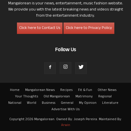
Mangalorean is your news, entertainment, music fashion website.
We provide you with the latest breaking news and videos straight
from the entertainment industry.
Click here to Contact Us
Click here to Privacy Policy
Follow Us
Home
Mangalorean News
Recipes
Fit & Fun
Other News
Your Thoughts
Old Mangalorean
Matrimony
Regional
National
World
Business
General
My Opinion
Literature
Advertise With Us
Copyright 2026 Mangalorean. Owned By: Joseph Pereira. Maintained By:
Arwin