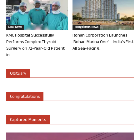
Local News
Mangalorean News
KMC Hospital Successfully
Rohan Corporation Launches
Performs Complex Thyroid
‘Rohan Marina One’ – India’s First
Surgery on 72-Year-Old Patient
All Sea-Facing...
in...
Obituary
Congratulations
Captured Moments