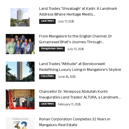
Land Trades ‘Shivabagh’ at Kadri: A Landmark
Address Where Heritage Meets...
Local News
July 17, 2026
From Mangalore to the English Channel: Dr
Guruprasad Bhat’s Journey Through...
Mangalorean News
July 13, 2026
Land Trades “Altitude” at Bendoorwell:
Redefining Luxury Living in Mangalore’s Skyline
Classifieds
June 26, 2026
Chancellor Dr. Yenepoya Abdullah Kunhi
Inaugurates Land Trades’ ALTURA, a Landmark...
Local News
February 11, 2026
Rohan Corporation Completes 32 Years in
Mangaluru Real Estate