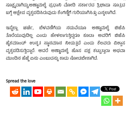
ಸೂಕ್ಷ್ಮವಾಗಿದ್ದು,ಅಣ್ಣಾಮಲೈ ಪ್ರಧಾನಿ ಮೋದಿ ಸರ್ಕಾರದ ತ್ರಿಭಾಷಾ ಸೂತ್ರದ
ಬಗ್ಗೆ ಆಕ್ಷೇಪ ವ್ಯಕ್ತಪಡಿಸಿರುವುದು ಕೆಂಗಣ್ಣಿಗೆ ಗುರಿಯಾಗಿಸಿತ್ತು ಎನ್ನಲಾಗಿದೆ.
ಇಷ್ಟೆಲ್ಲಾ ಚರ್ಚೆ, ಬೆಳವಣಿಗೆಯ ನಡುವೆಯೂ ಅಣ್ಣಾಮಲೈ ಬಿಜೆಪಿ
ತೊರೆಯುವುದಿಲ್ಲ ಎಂದು ಹೇಳಲಾಗುತ್ತಿದ್ದರೂ ಕೂಡಾ ಅವರಿಗೆ ಬಿಜೆಪಿ
ಹೈಕಮಾಂಡ್ ಉನ್ನತ ಸ್ಥಾನಮಾನ ನೀಡುತ್ತದೆ ಎಂದು ಕೆಲವರು ವಿಶ್ವಾಸ
ವ್ಯಕ್ತಪಡಿಸುತ್ತಿದ್ದಾರೆ. ಆದರೆ ಅಣ್ಣಾಮಲೈ ಹೊಸ ಪಕ್ಷ ಕಟ್ಟುತ್ತಾರಾ ಅಥವಾ
ಮುಂದಿನ ಹೆಜ್ಜೆ ಏನು ಎಂಬುದನ್ನು ಕಾದು ನೋಡಬೇಕಾಗಿದೆ.
Spread the love